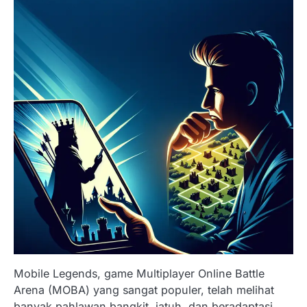
Mobile Legends, game Multiplayer Online Battle
Arena (MOBA) yang sangat populer, telah melihat
banyak pahlawan bangkit, jatuh, dan beradaptasi