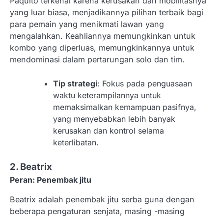
Paquito terkenal karena kerusakan dan mobilitasnya
yang luar biasa, menjadikannya pilihan terbaik bagi
para pemain yang menikmati lawan yang
mengalahkan. Keahliannya memungkinkan untuk
kombo yang diperluas, memungkinkannya untuk
mendominasi dalam pertarungan solo dan tim.
Tip strategi
: Fokus pada penguasaan
waktu keterampilannya untuk
memaksimalkan kemampuan pasifnya,
yang menyebabkan lebih banyak
kerusakan dan kontrol selama
keterlibatan.
2. Beatrix
Peran: Penembak jitu
Beatrix adalah penembak jitu serba guna dengan
beberapa pengaturan senjata, masing -masing