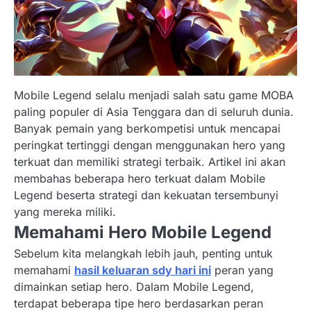
Mobile Legend selalu menjadi salah satu game MOBA
paling populer di Asia Tenggara dan di seluruh dunia.
Banyak pemain yang berkompetisi untuk mencapai
peringkat tertinggi dengan menggunakan hero yang
terkuat dan memiliki strategi terbaik. Artikel ini akan
membahas beberapa hero terkuat dalam Mobile
Legend beserta strategi dan kekuatan tersembunyi
yang mereka miliki.
Memahami Hero Mobile Legend
Sebelum kita melangkah lebih jauh, penting untuk
memahami
hasil keluaran sdy hari ini
peran yang
dimainkan setiap hero. Dalam Mobile Legend,
terdapat beberapa tipe hero berdasarkan peran