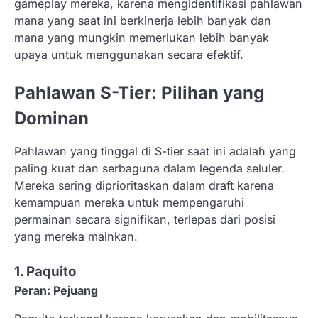
gameplay mereka, karena mengidentifikasi pahlawan
mana yang saat ini berkinerja lebih banyak dan
mana yang mungkin memerlukan lebih banyak
upaya untuk menggunakan secara efektif.
Pahlawan S-Tier: Pilihan yang
Dominan
Pahlawan yang tinggal di S-tier saat ini adalah yang
paling kuat dan serbaguna dalam legenda seluler.
Mereka sering diprioritaskan dalam draft karena
kemampuan mereka untuk mempengaruhi
permainan secara signifikan, terlepas dari posisi
yang mereka mainkan.
1. Paquito
Peran: Pejuang