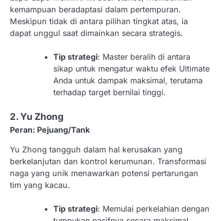
kemampuan beradaptasi dalam pertempuran.
Meskipun tidak di antara pilihan tingkat atas, ia
dapat unggul saat dimainkan secara strategis.
Tip strategi
: Master beralih di antara
sikap untuk mengatur waktu efek Ultimate
Anda untuk dampak maksimal, terutama
terhadap target bernilai tinggi.
2. Yu Zhong
Peran: Pejuang/Tank
Yu Zhong tangguh dalam hal kerusakan yang
berkelanjutan dan kontrol kerumunan. Transformasi
naga yang unik menawarkan potensi pertarungan
tim yang kacau.
Tip strategi
: Memulai perkelahian dengan
tumpukan pasifnya secara maksimal,