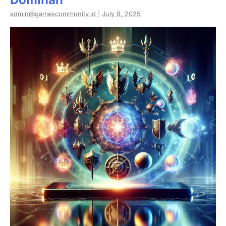
admin@gamescommunity.id
|
July 8, 2025