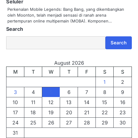
Seluler
Perkenalan Mobile Legends: Bang Bang, yang dikembangkan
oleh Moonton, telah menjadi sensasi di ranah arena
pertempuran online multipemain (MOBA). Komponen…
Search
Search
August 2026
M
T
W
T
F
S
S
1
2
3
4
5
6
7
8
9
10
11
12
13
14
15
16
17
18
19
20
21
22
23
24
25
26
27
28
29
30
31