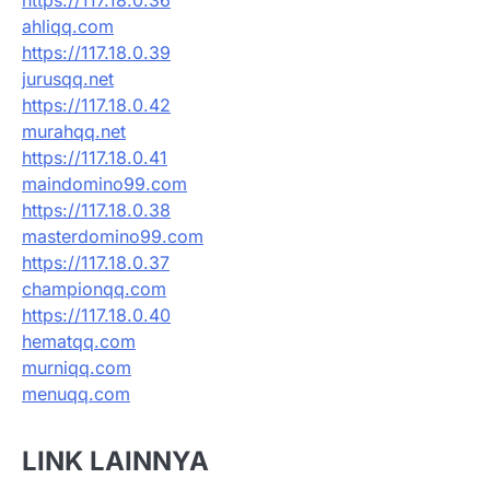
ahliqq.com
https://117.18.0.39
jurusqq.net
https://117.18.0.42
murahqq.net
https://117.18.0.41
maindomino99.com
https://117.18.0.38
masterdomino99.com
https://117.18.0.37
championqq.com
https://117.18.0.40
hematqq.com
murniqq.com
menuqq.com
LINK LAINNYA