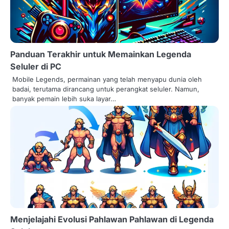
Panduan Terakhir untuk Memainkan Legenda
Seluler di PC
Mobile Legends, permainan yang telah menyapu dunia oleh
badai, terutama dirancang untuk perangkat seluler. Namun,
banyak pemain lebih suka layar…
Menjelajahi Evolusi Pahlawan Pahlawan di Legenda