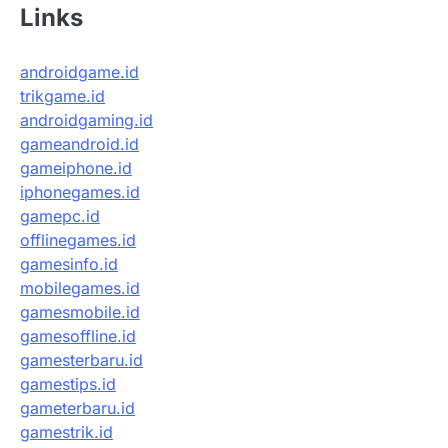
Links
androidgame.id
trikgame.id
androidgaming.id
gameandroid.id
gameiphone.id
iphonegames.id
gamepc.id
offlinegames.id
gamesinfo.id
mobilegames.id
gamesmobile.id
gamesoffline.id
gamesterbaru.id
gamestips.id
gameterbaru.id
gamestrik.id