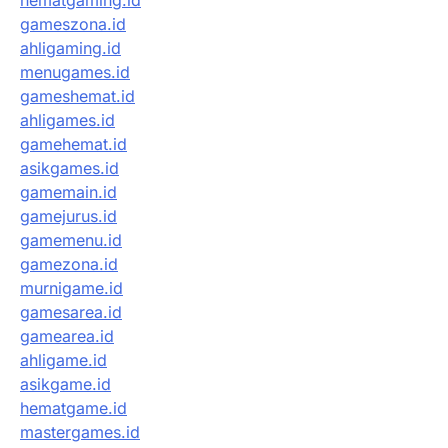
gameszona.id
ahligaming.id
menugames.id
gameshemat.id
ahligames.id
gamehemat.id
asikgames.id
gamemain.id
gamejurus.id
gamemenu.id
gamezona.id
murnigame.id
gamesarea.id
gamearea.id
ahligame.id
asikgame.id
hematgame.id
mastergames.id