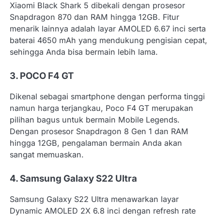
Xiaomi Black Shark 5 dibekali dengan prosesor
Snapdragon 870 dan RAM hingga 12GB. Fitur
menarik lainnya adalah layar AMOLED 6.67 inci serta
baterai 4650 mAh yang mendukung pengisian cepat,
sehingga Anda bisa bermain lebih lama.
3. POCO F4 GT
Dikenal sebagai smartphone dengan performa tinggi
namun harga terjangkau, Poco F4 GT merupakan
pilihan bagus untuk bermain Mobile Legends.
Dengan prosesor Snapdragon 8 Gen 1 dan RAM
hingga 12GB, pengalaman bermain Anda akan
sangat memuaskan.
4. Samsung Galaxy S22 Ultra
Samsung Galaxy S22 Ultra menawarkan layar
Dynamic AMOLED 2X 6.8 inci dengan refresh rate