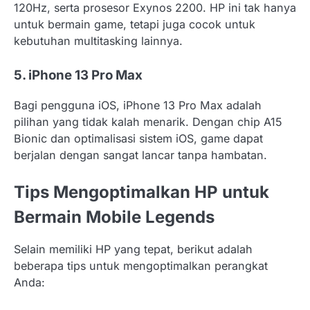
120Hz, serta prosesor Exynos 2200. HP ini tak hanya
untuk bermain game, tetapi juga cocok untuk
kebutuhan multitasking lainnya.
5. iPhone 13 Pro Max
Bagi pengguna iOS, iPhone 13 Pro Max adalah
pilihan yang tidak kalah menarik. Dengan chip A15
Bionic dan optimalisasi sistem iOS, game dapat
berjalan dengan sangat lancar tanpa hambatan.
Tips Mengoptimalkan HP untuk
Bermain Mobile Legends
Selain memiliki HP yang tepat, berikut adalah
beberapa tips untuk mengoptimalkan perangkat
Anda: