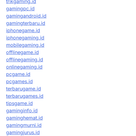
trikgaming.id
gamingpc.id
gamingandroid.id
gamingterbaru.id
iphonegame.id
iphonegaming.id
mobilegaming.id
offlinegame.id
offlinegaming.id
onlinegaming.id
pcgame.id
pcgames.id
terbarugame.id
terbarugames.id
tipsgame.id
gaminginfo.id
gaminghemat.id
gamingmurni.id
gamingjurus.id