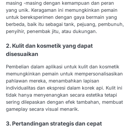
masing -masing dengan kemampuan dan peran
yang unik. Keragaman ini memungkinkan pemain
untuk bereksperimen dengan gaya bermain yang
berbeda, baik itu sebagai tank, pejuang, pembunuh,
penyihir, penembak jitu, atau dukungan.
2. Kulit dan kosmetik yang dapat
disesuaikan
Pembelian dalam aplikasi untuk kulit dan kosmetik
memungkinkan pemain untuk mempersonalisasikan
pahlawan mereka, menambahkan lapisan
individualitas dan ekspresi dalam korek api. Kulit ini
tidak hanya menyenangkan secara estetika tetapi
sering dilepaskan dengan efek tambahan, membuat
gameplay secara visual menarik.
3. Pertandingan strategis dan cepat