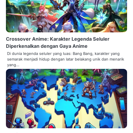
i
g
a
t
Crossover Anime: Karakter Legenda Seluler
Diperkenalkan dengan Gaya Anime
i
Di dunia legenda seluler yang luas: Bang Bang, karakter yang
o
semarak menjadi hidup dengan latar belakang unik dan menarik
yang…
n