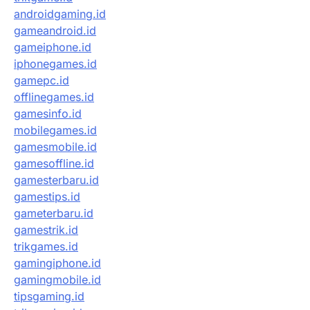
androidgaming.id
gameandroid.id
gameiphone.id
iphonegames.id
gamepc.id
offlinegames.id
gamesinfo.id
mobilegames.id
gamesmobile.id
gamesoffline.id
gamesterbaru.id
gamestips.id
gameterbaru.id
gamestrik.id
trikgames.id
gamingiphone.id
gamingmobile.id
tipsgaming.id