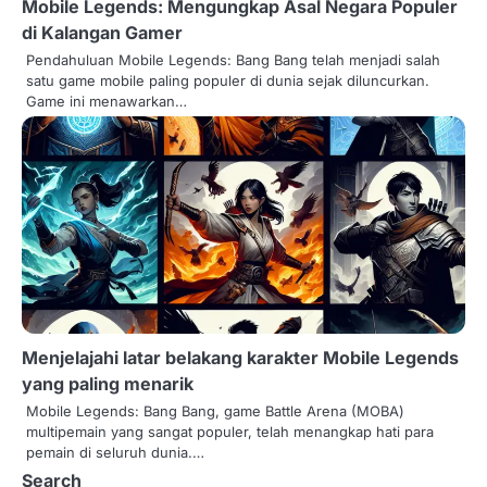
Mobile Legends: Mengungkap Asal Negara Populer
di Kalangan Gamer
Pendahuluan Mobile Legends: Bang Bang telah menjadi salah
satu game mobile paling populer di dunia sejak diluncurkan.
Game ini menawarkan…
Menjelajahi latar belakang karakter Mobile Legends
yang paling menarik
Mobile Legends: Bang Bang, game Battle Arena (MOBA)
multipemain yang sangat populer, telah menangkap hati para
pemain di seluruh dunia.…
Search