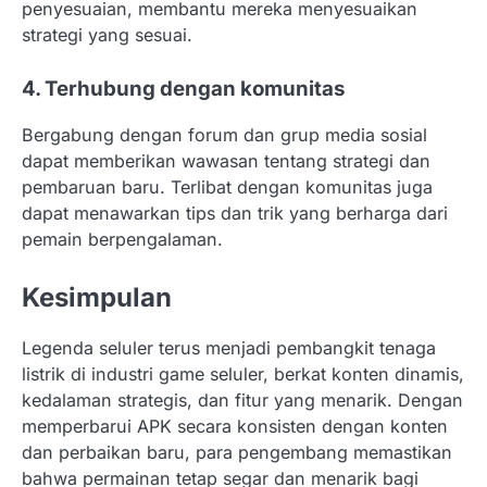
penyesuaian, membantu mereka menyesuaikan
strategi yang sesuai.
4. Terhubung dengan komunitas
Bergabung dengan forum dan grup media sosial
dapat memberikan wawasan tentang strategi dan
pembaruan baru. Terlibat dengan komunitas juga
dapat menawarkan tips dan trik yang berharga dari
pemain berpengalaman.
Kesimpulan
Legenda seluler terus menjadi pembangkit tenaga
listrik di industri game seluler, berkat konten dinamis,
kedalaman strategis, dan fitur yang menarik. Dengan
memperbarui APK secara konsisten dengan konten
dan perbaikan baru, para pengembang memastikan
bahwa permainan tetap segar dan menarik bagi