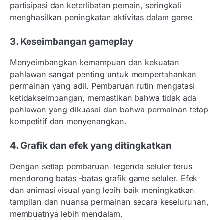
partisipasi dan keterlibatan pemain, seringkali
menghasilkan peningkatan aktivitas dalam game.
3. Keseimbangan gameplay
Menyeimbangkan kemampuan dan kekuatan
pahlawan sangat penting untuk mempertahankan
permainan yang adil. Pembaruan rutin mengatasi
ketidakseimbangan, memastikan bahwa tidak ada
pahlawan yang dikuasai dan bahwa permainan tetap
kompetitif dan menyenangkan.
4. Grafik dan efek yang ditingkatkan
Dengan setiap pembaruan, legenda seluler terus
mendorong batas -batas grafik game seluler. Efek
dan animasi visual yang lebih baik meningkatkan
tampilan dan nuansa permainan secara keseluruhan,
membuatnya lebih mendalam.