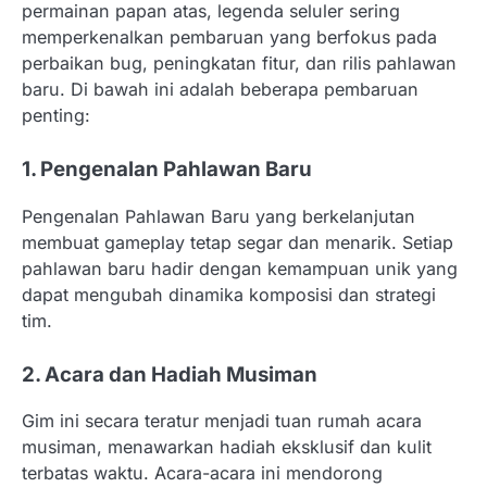
permainan papan atas, legenda seluler sering
memperkenalkan pembaruan yang berfokus pada
perbaikan bug, peningkatan fitur, dan rilis pahlawan
baru. Di bawah ini adalah beberapa pembaruan
penting:
1. Pengenalan Pahlawan Baru
Pengenalan Pahlawan Baru yang berkelanjutan
membuat gameplay tetap segar dan menarik. Setiap
pahlawan baru hadir dengan kemampuan unik yang
dapat mengubah dinamika komposisi dan strategi
tim.
2. Acara dan Hadiah Musiman
Gim ini secara teratur menjadi tuan rumah acara
musiman, menawarkan hadiah eksklusif dan kulit
terbatas waktu. Acara-acara ini mendorong