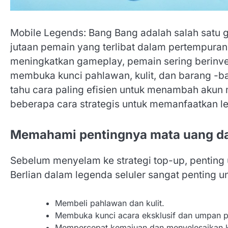
Mobile Legends: Bang Bang adalah salah satu ga
jutaan pemain yang terlibat dalam pertempuran
meningkatkan gameplay, pemain sering berinv
membuka kunci pahlawan, kulit, dan barang -ba
tahu cara paling efisien untuk menambah akun
beberapa cara strategis untuk memanfaatkan le
Memahami pentingnya mata uang da
Sebelum menyelam ke strategi top-up, pentin
Berlian dalam legenda seluler sangat penting un
Membeli pahlawan dan kulit.
Membuka kunci acara eksklusif dan umpan 
Mempercepat kemajuan dan menyelesaikan 