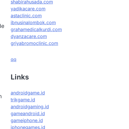
shabirahusada.com
yadikacare.com
astaclinic.com
ibnusinalombok.com
de
grahamedicalkurdi.com
dyanzacare.com
griyabromoclinic.com
qq
Links
androidgame.id
n
trikgame.id
androidgaming.id
gameandroid.id
gameiphone.id
iphonegames.id