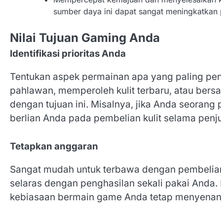
sumber daya ini dapat sangat meningkatkan
Nilai Tujuan Gaming Anda
Identifikasi prioritas Anda
Tentukan aspek permainan apa yang paling pe
pahlawan, memperoleh kulit terbaru, atau bersa
dengan tujuan ini. Misalnya, jika Anda seoran
berlian Anda pada pembelian kulit selama penj
Tetapkan anggaran
Sangat mudah untuk terbawa dengan pembelian
selaras dengan penghasilan sekali pakai And
kebiasaan bermain game Anda tetap menyenangk