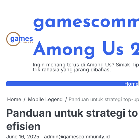
Skip
to
gamescommu
content
Among Us 
Ingin menang terus di Among Us? Simak Tip
trik rahasia yang jarang dibahas.
Home
Home
Mobile Legend
Panduan untuk strategi top-up
Panduan untuk strategi to
efisien
June 16, 2025
admin@gamescommunity.id