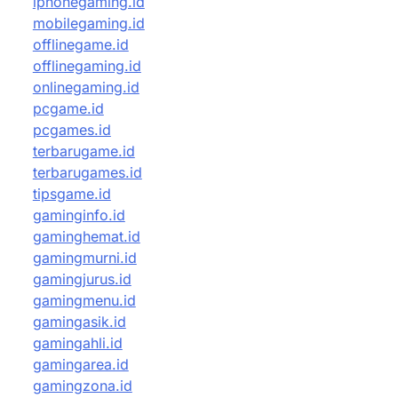
iphonegaming.id
mobilegaming.id
offlinegame.id
offlinegaming.id
onlinegaming.id
pcgame.id
pcgames.id
terbarugame.id
terbarugames.id
tipsgame.id
gaminginfo.id
gaminghemat.id
gamingmurni.id
gamingjurus.id
gamingmenu.id
gamingasik.id
gamingahli.id
gamingarea.id
gamingzona.id