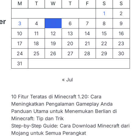
M
T
W
T
F
S
S
1
2
er
3
4
5
6
7
8
9
10
11
12
13
14
15
16
17
18
19
20
21
22
23
24
25
26
27
28
29
30
31
« Jul
10 Fitur Teratas di Minecraft 1.20: Cara
Meningkatkan Pengalaman Gameplay Anda
Panduan Utama untuk Menemukan Berlian di
Minecraft: Tip dan Trik
Step-by-Step Guide: Cara Download Minecraft dari
Mojang untuk Semua Perangkat