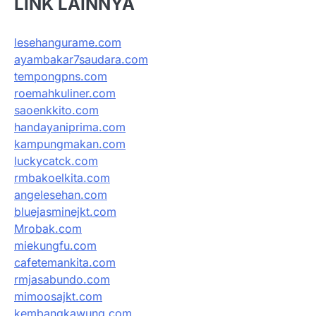
LINK LAINNYA
lesehangurame.com
ayambakar7saudara.com
tempongpns.com
roemahkuliner.com
saoenkkito.com
handayaniprima.com
kampungmakan.com
luckycatck.com
rmbakoelkita.com
angelesehan.com
bluejasminejkt.com
Mrobak.com
miekungfu.com
cafetemankita.com
rmjasabundo.com
mimoosajkt.com
kembangkawung.com