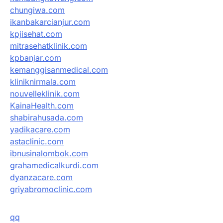
chungiwa.com
ikanbakarcianjur.com
kpjisehat.com
mitrasehatklinik.com
kpbanjar.com
kemanggisanmedical.com
kliniknirmala.com
nouvelleklinik.com
KainaHealth.com
shabirahusada.com
yadikacare.com
astaclinic.com
ibnusinalombok.com
grahamedicalkurdi.com
dyanzacare.com
griyabromoclinic.com
qq