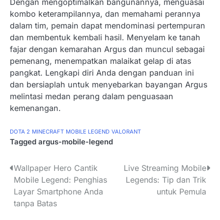
Dengan mengoptimalkan bangunannya, menguasai
kombo keterampilannya, dan memahami perannya
dalam tim, pemain dapat mendominasi pertempuran
dan membentuk kembali hasil. Menyelam ke tanah
fajar dengan kemarahan Argus dan muncul sebagai
pemenang, menempatkan malaikat gelap di atas
pangkat. Lengkapi diri Anda dengan panduan ini
dan bersiaplah untuk menyebarkan bayangan Argus
melintasi medan perang dalam penguasaan
kemenangan.
DOTA 2
MINECRAFT
MOBILE LEGEND
VALORANT
Tagged
argus-mobile-legend
P
Wallpaper Hero Cantik
Live Streaming Mobile
Mobile Legend: Penghias
Legends: Tip dan Trik
o
Layar Smartphone Anda
untuk Pemula
s
tanpa Batas