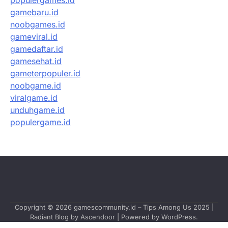
populergames.id
gamebaru.id
noobgames.id
gameviral.id
gamedaftar.id
gamesehat.id
gameterpopuler.id
noobgame.id
viralgame.id
unduhgame.id
populergame.id
Copyright © 2026
gamescommunity.id – Tips Among Us 2025
|
Radiant Blog by
Ascendoor
| Powered by
WordPress
.