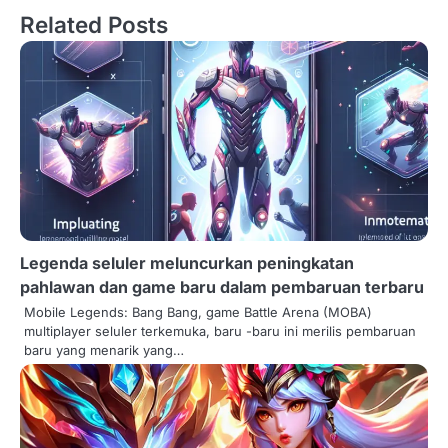
t
Related Posts
n
a
v
i
g
a
t
Legenda seluler meluncurkan peningkatan
pahlawan dan game baru dalam pembaruan terbaru
i
Mobile Legends: Bang Bang, game Battle Arena (MOBA)
o
multiplayer seluler terkemuka, baru -baru ini merilis pembaruan
baru yang menarik yang…
n