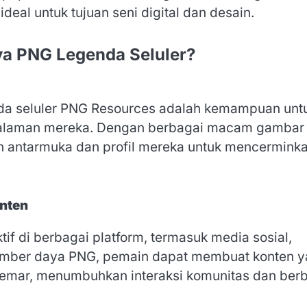
deal untuk tujuan seni digital dan desain.
 PNG Legenda Seluler?
nda seluler PNG Resources adalah kemampuan unt
alaman mereka. Dengan berbagai macam gambar
n antarmuka dan profil mereka untuk mencermink
onten
f di berbagai platform, termasuk media sosial,
sumber daya PNG, pemain dapat membuat konten 
ggemar, menumbuhkan interaksi komunitas dan ber