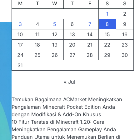
M
T
W
T
F
S
S
1
2
3
4
5
6
7
8
9
10
11
12
13
14
15
16
17
18
19
20
21
22
23
24
25
26
27
28
29
30
31
« Jul
Temukan Bagaimana ACMarket Meningkatkan
Pengalaman Minecraft Pocket Edition Anda
dengan Modifikasi & Add-On Khusus
10 Fitur Teratas di Minecraft 1.20: Cara
Meningkatkan Pengalaman Gameplay Anda
Panduan Utama untuk Menemukan Berlian di