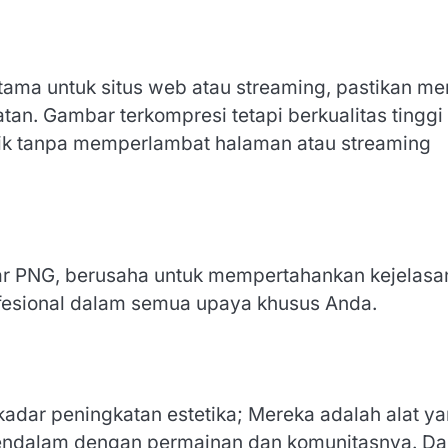
ama untuk situs web atau streaming, pastikan me
an. Gambar terkompresi tetapi berkualitas tinggi
k tanpa memperlambat halaman atau streaming
r PNG, berusaha untuk mempertahankan kejelasa
fesional dalam semua upaya khusus Anda.
kadar peningkatan estetika; Mereka adalah alat y
endalam dengan permainan dan komunitasnya. Da