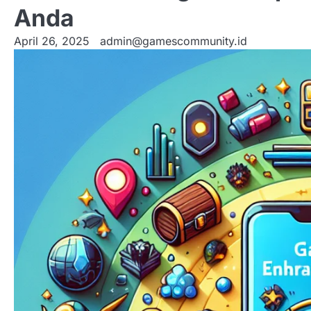
Anda
April 26, 2025
admin@gamescommunity.id