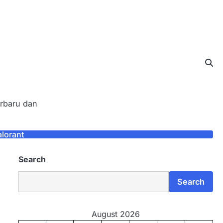
erbaru dan
alorant
Search
Search
August 2026