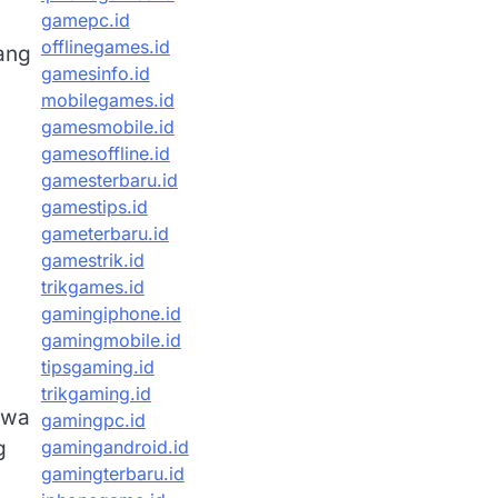
gamepc.id
offlinegames.id
ang
gamesinfo.id
mobilegames.id
gamesmobile.id
gamesoffline.id
gamesterbaru.id
gamestips.id
gameterbaru.id
gamestrik.id
trikgames.id
gamingiphone.id
gamingmobile.id
tipsgaming.id
trikgaming.id
hwa
gamingpc.id
gamingandroid.id
g
gamingterbaru.id