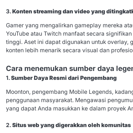
3.
Konten streaming dan video yang ditingkat
Gamer yang mengalirkan gameplay mereka atau
YouTube atau Twitch manfaat secara signifika
tinggi. Aset ini dapat digunakan untuk overlay
konten lebih menarik secara visual dan profesio
Cara menemukan sumber daya legenda
1.
Sumber Daya Resmi dari Pengembang
Moonton, pengembang Mobile Legends, kadang-
penggunaan masyarakat. Mengawasi pengumuman,
yang dapat Anda masukkan ke dalam proyek A
2.
Situs web yang digerakkan oleh komunitas