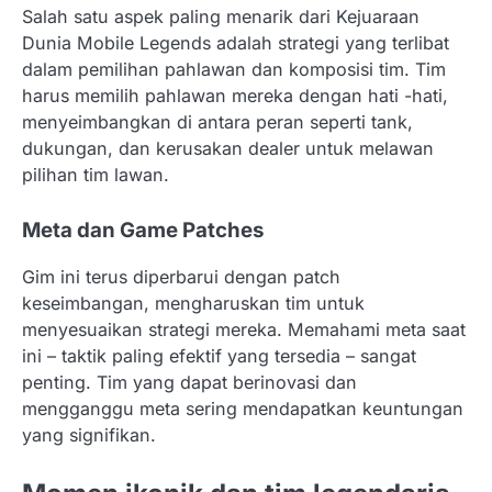
Salah satu aspek paling menarik dari Kejuaraan
Dunia Mobile Legends adalah strategi yang terlibat
dalam pemilihan pahlawan dan komposisi tim. Tim
harus memilih pahlawan mereka dengan hati -hati,
menyeimbangkan di antara peran seperti tank,
dukungan, dan kerusakan dealer untuk melawan
pilihan tim lawan.
Meta dan Game Patches
Gim ini terus diperbarui dengan patch
keseimbangan, mengharuskan tim untuk
menyesuaikan strategi mereka. Memahami meta saat
ini – taktik paling efektif yang tersedia – sangat
penting. Tim yang dapat berinovasi dan
mengganggu meta sering mendapatkan keuntungan
yang signifikan.