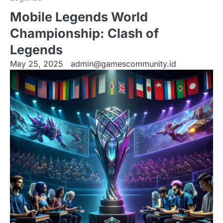
Mobile Legends World
Championship: Clash of
Legends
May 25, 2025
admin@gamescommunity.id