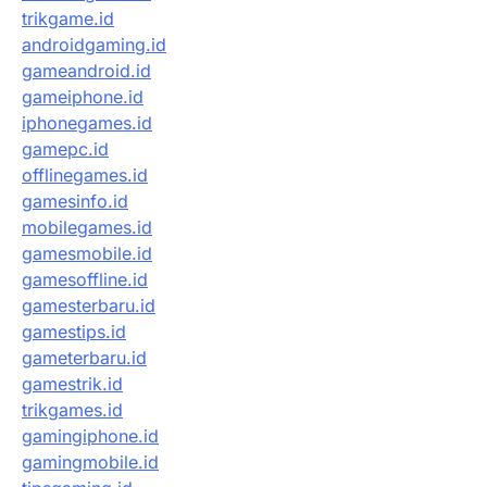
trikgame.id
androidgaming.id
gameandroid.id
gameiphone.id
iphonegames.id
gamepc.id
offlinegames.id
gamesinfo.id
mobilegames.id
gamesmobile.id
gamesoffline.id
gamesterbaru.id
gamestips.id
gameterbaru.id
gamestrik.id
trikgames.id
gamingiphone.id
gamingmobile.id