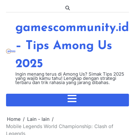
Skip
to
content
gamescommunity.id
– Tips Among Us
2025
Ingin menang terus di Among Us? Simak Tips 2025
yang wajib kamu tahu! Lengkap dengan strategi
terbaru dan trik rahasia yang jarang dibahas.
Home
Lain - lain
Mobile Legends World Championship: Clash of
Legends