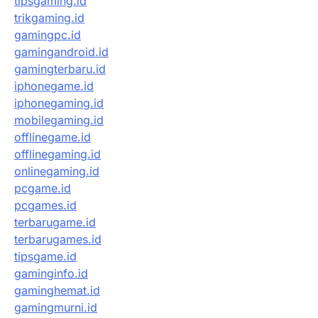
tipsgaming.id
trikgaming.id
gamingpc.id
gamingandroid.id
gamingterbaru.id
iphonegame.id
iphonegaming.id
mobilegaming.id
offlinegame.id
offlinegaming.id
onlinegaming.id
pcgame.id
pcgames.id
terbarugame.id
terbarugames.id
tipsgame.id
gaminginfo.id
gaminghemat.id
gamingmurni.id