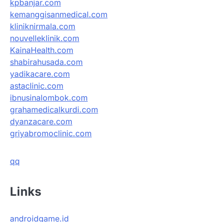
kpbanjar.com
kemanggisanmedical.com
kliniknirmala.com
nouvelleklinik.com
KainaHealth.com
shabirahusada.com
yadikacare.com
astaclinic.com
ibnusinalombok.com
grahamedicalkurdi.com
dyanzacare.com
griyabromoclinic.com
qq
Links
androidgame.id