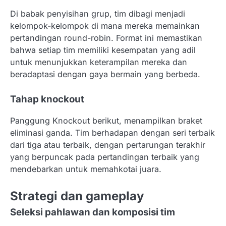
Di babak penyisihan grup, tim dibagi menjadi
kelompok-kelompok di mana mereka memainkan
pertandingan round-robin. Format ini memastikan
bahwa setiap tim memiliki kesempatan yang adil
untuk menunjukkan keterampilan mereka dan
beradaptasi dengan gaya bermain yang berbeda.
Tahap knockout
Panggung Knockout berikut, menampilkan braket
eliminasi ganda. Tim berhadapan dengan seri terbaik
dari tiga atau terbaik, dengan pertarungan terakhir
yang berpuncak pada pertandingan terbaik yang
mendebarkan untuk memahkotai juara.
Strategi dan gameplay
Seleksi pahlawan dan komposisi tim