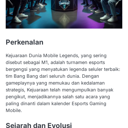
Perkenalan
Kejuaraan Dunia Mobile Legends, yang sering
disebut sebagai M1, adalah turnamen esports
bergengsi yang menyatukan legenda seluler terbaik:
tim Bang Bang dari seluruh dunia. Dengan
gameplaynya yang memukau dan kedalaman
strategis, Kejuaraan telah mengumpulkan banyak
pengikut, menjadikannya salah satu acara yang
paling dinanti dalam kalender Esports Gaming
Mobile.
Sejarah dan Evolusi