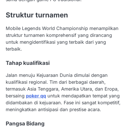
Struktur turnamen
Mobile Legends World Championship menampilkan
struktur turnamen komprehensif yang dirancang
untuk mengidentifikasi yang terbaik dari yang
terbaik.
Tahap kualifikasi
Jalan menuju Kejuaraan Dunia dimulai dengan
kualifikasi regional. Tim dari berbagai daerah,
termasuk Asia Tenggara, Amerika Utara, dan Eropa,
bersaing
poker qq
untuk mendapatkan tempat yang
didambakan di kejuaraan. Fase ini sangat kompetitif,
meningkatkan antisipasi dan prestise acara.
Pangsa Bidang