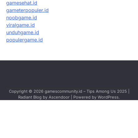
gamesehat.id
gameterpopuler.id
noobgame.id
viralgame.id
unduhgame.id
populergame.id
Copyright © 2026
gamescommunity.id – Tips Among Us 2025
|
Radiant Blog by
Ascendoor
| Powered by
WordPress
.