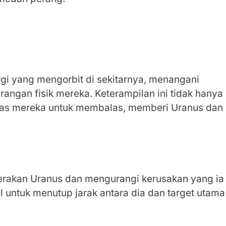
i yang mengorbit di sekitarnya, menangani
angan fisik mereka. Keterampilan ini tidak hanya
tas mereka untuk membalas, memberi Uranus dan
erakan Uranus dan mengurangi kerusakan yang ia
 untuk menutup jarak antara dia dan target utama