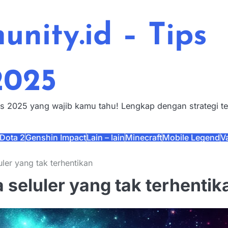
nity.id – Tips
2025
s 2025 yang wajib kamu tahu! Lengkap dengan strategi t
Dota 2
Genshin Impact
Lain – lain
Minecraft
Mobile Legend
V
ler yang tak terhentikan
seluler yang tak terhentik