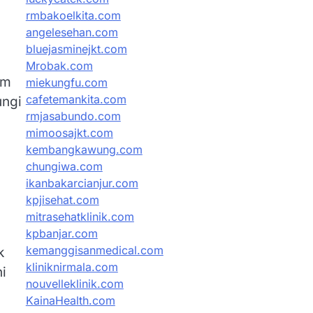
rmbakoelkita.com
angelesehan.com
bluejasminejkt.com
Mrobak.com
am
miekungfu.com
cafetemankita.com
ungi
rmjasabundo.com
mimoosajkt.com
kembangkawung.com
chungiwa.com
ikanbakarcianjur.com
kpjisehat.com
mitrasehatklinik.com
kpbanjar.com
kemanggisanmedical.com
k
kliniknirmala.com
i
nouvelleklinik.com
KainaHealth.com