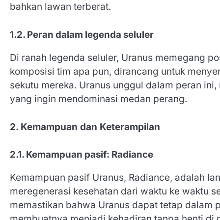
bahkan lawan terberat.
1.2. Peran dalam legenda seluler
Di ranah legenda seluler, Uranus memegang pos
komposisi tim apa pun, dirancang untuk menye
sekutu mereka. Uranus unggul dalam peran ini
yang ingin mendominasi medan perang.
2. Kemampuan dan Keterampilan
2.1. Kemampuan pasif: Radiance
Kemampuan pasif Uranus, Radiance, adalah lan
meregenerasi kesehatan dari waktu ke waktu s
memastikan bahwa Uranus dapat tetap dalam p
membuatnya menjadi kehadiran tanpa henti di