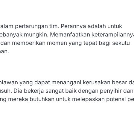
alam pertarungan tim. Perannya adalah untuk
ebanyak mungkin. Memanfaatkan keterampilanny
 dan memberikan momen yang tepat bagi sekutu
an.
hlawan yang dapat menangani kerusakan besar da
uh. Dia bekerja sangat baik dengan penyihir dan
ng mereka butuhkan untuk melepaskan potensi p