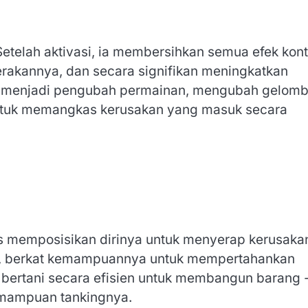
telah aktivasi, ia membersihkan semua efek kont
gerakannya, dan secara signifikan meningkatkan
isa menjadi pengubah permainan, mengubah gelom
tuk memangkas kerusakan yang masuk secara
s memposisikan dirinya untuk menyerap kerusaka
tas, berkat kemampuannya untuk mempertahankan
 bertani secara efisien untuk membangun barang 
emampuan tankingnya.