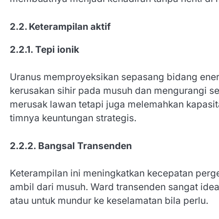
2.2. Keterampilan aktif
2.2.1. Tepi ionik
Uranus memproyeksikan sepasang bidang energ
kerusakan sihir pada musuh dan mengurangi ser
merusak lawan tetapi juga melemahkan kapasi
timnya keuntungan strategis.
2.2.2. Bangsal Transenden
Keterampilan ini meningkatkan kecepatan perg
ambil dari musuh. Ward transenden sangat ideal
atau untuk mundur ke keselamatan bila perlu.