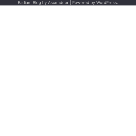
Radiant Blog by
Ascendoor
| Powered by
WordPress
.