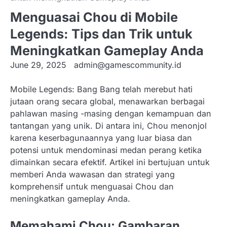
Menguasai Chou di Mobile
Legends: Tips dan Trik untuk
Meningkatkan Gameplay Anda
June 29, 2025
admin@gamescommunity.id
Mobile Legends: Bang Bang telah merebut hati
jutaan orang secara global, menawarkan berbagai
pahlawan masing -masing dengan kemampuan dan
tantangan yang unik. Di antara ini, Chou menonjol
karena keserbagunaannya yang luar biasa dan
potensi untuk mendominasi medan perang ketika
dimainkan secara efektif. Artikel ini bertujuan untuk
memberi Anda wawasan dan strategi yang
komprehensif untuk menguasai Chou dan
meningkatkan gameplay Anda.
Memahami Chou: Gambaran