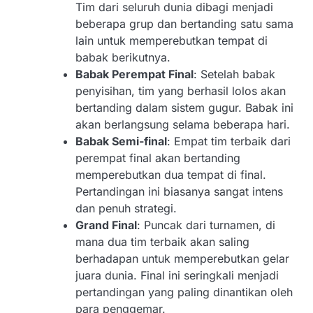
Tim dari seluruh dunia dibagi menjadi
beberapa grup dan bertanding satu sama
lain untuk memperebutkan tempat di
babak berikutnya.
Babak Perempat Final
: Setelah babak
penyisihan, tim yang berhasil lolos akan
bertanding dalam sistem gugur. Babak ini
akan berlangsung selama beberapa hari.
Babak Semi-final
: Empat tim terbaik dari
perempat final akan bertanding
memperebutkan dua tempat di final.
Pertandingan ini biasanya sangat intens
dan penuh strategi.
Grand Final
: Puncak dari turnamen, di
mana dua tim terbaik akan saling
berhadapan untuk memperebutkan gelar
juara dunia. Final ini seringkali menjadi
pertandingan yang paling dinantikan oleh
para penggemar.