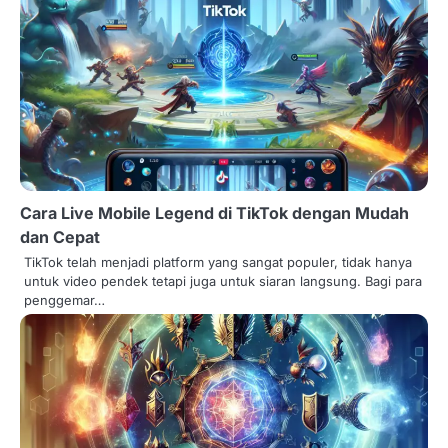
n
Cara Live Mobile Legend di TikTok dengan Mudah
dan Cepat
TikTok telah menjadi platform yang sangat populer, tidak hanya
untuk video pendek tetapi juga untuk siaran langsung. Bagi para
penggemar…