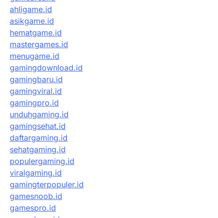
ahligame.id
asikgame.id
hematgame.id
mastergames.id
menugame.id
gamingdownload.id
gamingbaru.id
gamingviral.id
gamingpro.id
unduhgaming.id
gamingsehat.id
daftargaming.id
sehatgaming.id
populergaming.id
viralgaming.id
gamingterpopuler.id
gamesnoob.id
gamespro.id