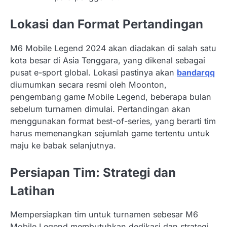
Lokasi dan Format Pertandingan
M6 Mobile Legend 2024 akan diadakan di salah satu
kota besar di Asia Tenggara, yang dikenal sebagai
pusat e-sport global. Lokasi pastinya akan
bandarqq
diumumkan secara resmi oleh Moonton,
pengembang game Mobile Legend, beberapa bulan
sebelum turnamen dimulai. Pertandingan akan
menggunakan format best-of-series, yang berarti tim
harus memenangkan sejumlah game tertentu untuk
maju ke babak selanjutnya.
Persiapan Tim: Strategi dan
Latihan
Mempersiapkan tim untuk turnamen sebesar M6
Mobile Legend membutuhkan dedikasi dan strategi