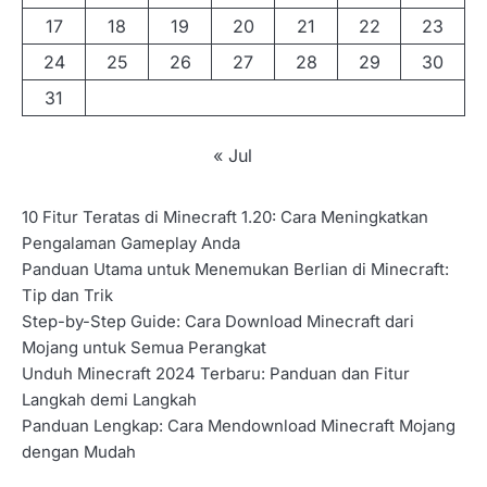
17
18
19
20
21
22
23
24
25
26
27
28
29
30
31
« Jul
10 Fitur Teratas di Minecraft 1.20: Cara Meningkatkan
Pengalaman Gameplay Anda
Panduan Utama untuk Menemukan Berlian di Minecraft:
Tip dan Trik
Step-by-Step Guide: Cara Download Minecraft dari
Mojang untuk Semua Perangkat
Unduh Minecraft 2024 Terbaru: Panduan dan Fitur
Langkah demi Langkah
Panduan Lengkap: Cara Mendownload Minecraft Mojang
dengan Mudah