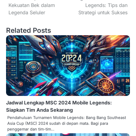
Kekuatan Bek dalam
Legends: Tips dan
o
Legenda Seluler
Strategi untuk Sukses
s
Related Posts
t
n
a
v
i
g
a
Jadwal Lengkap MSC 2024 Mobile Legends:
t
Siapkan Tim Anda Sekarang
i
Pendahuluan Turnamen Mobile Legends: Bang Bang Southeast
Asia Cup (MSC) 2024 sudah di depan mata. Bagi para
o
penggemar dan tim-tim…