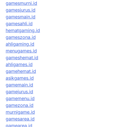
gamesmurni.id
gamesjurus.id
gamesmain.id
gamesahli.id
hematgaming.id
gameszona.id
ahligaming.id
menugames.id
gameshemat.id
ahligames.id
gamehemat.id
asikgames.id
gamemain.id
gamejurus.id
gamemenu.id
gamezona.id
murnigame.id
gamesarea.id
gamearea.id