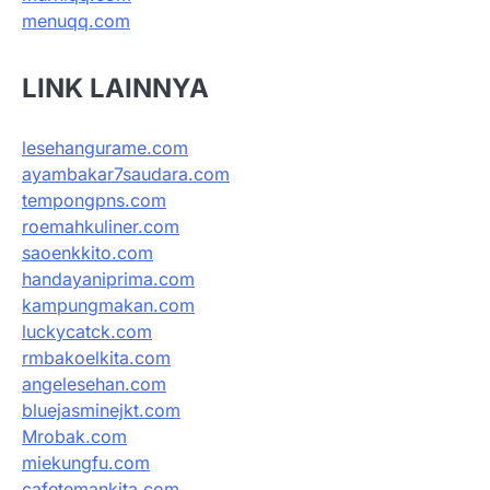
menuqq.com
LINK LAINNYA
lesehangurame.com
ayambakar7saudara.com
tempongpns.com
roemahkuliner.com
saoenkkito.com
handayaniprima.com
kampungmakan.com
luckycatck.com
rmbakoelkita.com
angelesehan.com
bluejasminejkt.com
Mrobak.com
miekungfu.com
cafetemankita.com