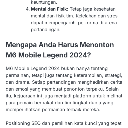
keuntungan.
Mental dan Fisik
: Tetap jaga kesehatan
mental dan fisik tim. Kelelahan dan stres
dapat mempengaruhi performa di arena
pertandingan.
Mengapa Anda Harus Menonton
M6 Mobile Legend 2024?
M6 Mobile Legend 2024 bukan hanya tentang
permainan, tetapi juga tentang keterampilan, strategi,
dan drama. Setiap pertandingan menghadirkan cerita
dan emosi yang membuat penonton terpaku. Selain
itu, kejuaraan ini juga menjadi platform untuk melihat
para pemain berbakat dan tim tingkat dunia yang
memperlihatkan permainan terbaik mereka.
Positioning SEO dan pemilihan kata kunci yang tepat