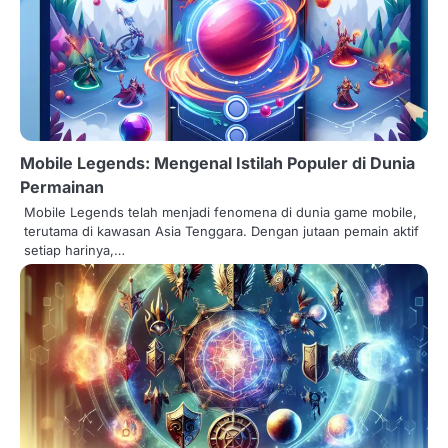
v
i
g
a
t
Mobile Legends: Mengenal Istilah Populer di Dunia
Permainan
i
Mobile Legends telah menjadi fenomena di dunia game mobile,
o
terutama di kawasan Asia Tenggara. Dengan jutaan pemain aktif
setiap harinya,…
n