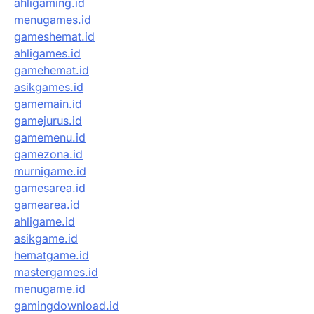
ahligaming.id
menugames.id
gameshemat.id
ahligames.id
gamehemat.id
asikgames.id
gamemain.id
gamejurus.id
gamemenu.id
gamezona.id
murnigame.id
gamesarea.id
gamearea.id
ahligame.id
asikgame.id
hematgame.id
mastergames.id
menugame.id
gamingdownload.id