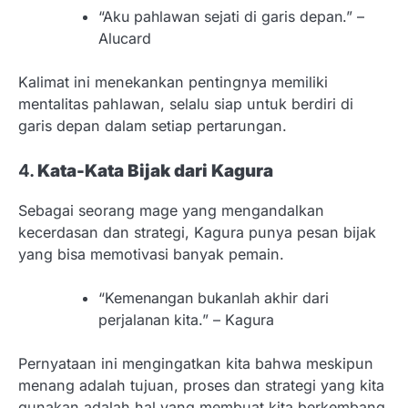
“Aku pahlawan sejati di garis depan.” –
Alucard
Kalimat ini menekankan pentingnya memiliki
mentalitas pahlawan, selalu siap untuk berdiri di
garis depan dalam setiap pertarungan.
4.
Kata-Kata Bijak dari Kagura
Sebagai seorang mage yang mengandalkan
kecerdasan dan strategi, Kagura punya pesan bijak
yang bisa memotivasi banyak pemain.
“Kemenangan bukanlah akhir dari
perjalanan kita.” – Kagura
Pernyataan ini mengingatkan kita bahwa meskipun
menang adalah tujuan, proses dan strategi yang kita
gunakan adalah hal yang membuat kita berkembang.