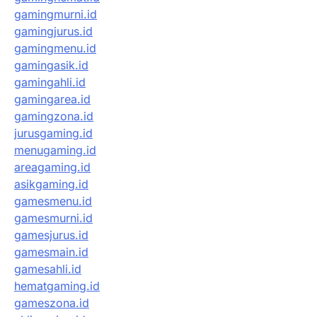
gamingmurni.id
gamingjurus.id
gamingmenu.id
gamingasik.id
gamingahli.id
gamingarea.id
gamingzona.id
jurusgaming.id
menugaming.id
areagaming.id
asikgaming.id
gamesmenu.id
gamesmurni.id
gamesjurus.id
gamesmain.id
gamesahli.id
hematgaming.id
gameszona.id