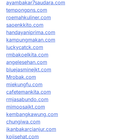
ayambakar7saudara.com
tempongpns.com
roemahkuliner.com
saoenkkito.com
handayaniprima.com
kampungmakan.com
luckycatck.com
rmbakoelkita.com
angelesehan.com
bluejasminejkt.com
Mrobak.com
miekungfu.com
cafetemankita.com
rmjasabundo.com
mimoosajkt.com
kembangkawung.com
chungiwa.com
ikanbakarcianjur.com
kpjisehat.com