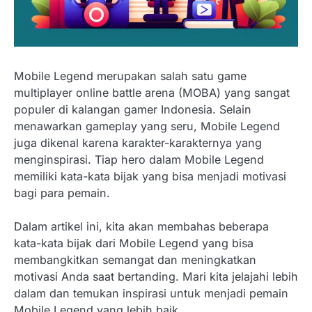
Mobile Legend merupakan salah satu game
multiplayer online battle arena (MOBA) yang sangat
populer di kalangan gamer Indonesia. Selain
menawarkan gameplay yang seru, Mobile Legend
juga dikenal karena karakter-karakternya yang
menginspirasi. Tiap hero dalam Mobile Legend
memiliki kata-kata bijak yang bisa menjadi motivasi
bagi para pemain.
Dalam artikel ini, kita akan membahas beberapa
kata-kata bijak dari Mobile Legend yang bisa
membangkitkan semangat dan meningkatkan
motivasi Anda saat bertanding. Mari kita jelajahi lebih
dalam dan temukan inspirasi untuk menjadi pemain
Mobile Legend yang lebih baik.