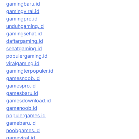
gamingbaru.id
gamingviral.id
gamingpro.id
unduhgaming.id
gamingsehat.id
daftargaming.id
sehatgaming.id
populergaming.id
viralgaming.id
gamingterpopuler.id
gamesnoob.id
gamespro.id
gamesbaru.id
gamesdownload.id
gamenoob.id
populergames.id
gamebaru.id
noobgames.id
gameviral.id