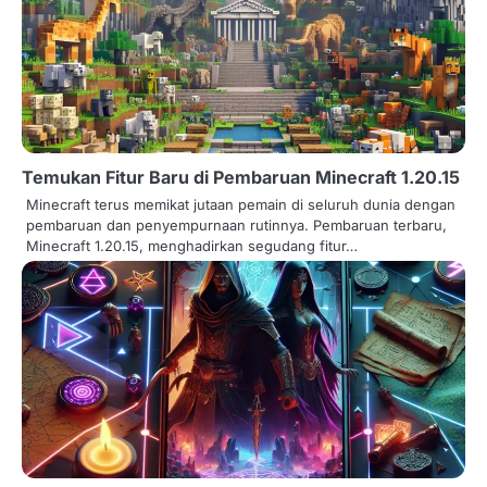
Temukan Fitur Baru di Pembaruan Minecraft 1.20.15
Minecraft terus memikat jutaan pemain di seluruh dunia dengan
pembaruan dan penyempurnaan rutinnya. Pembaruan terbaru,
Minecraft 1.20.15, menghadirkan segudang fitur…