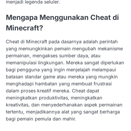
menjadi legenda seluler.
Mengapa Menggunakan Cheat di
Minecraft?
Cheat di Minecraft pada dasarnya adalah perintah
yang memungkinkan pemain mengubah mekanisme
permainan, mengakses sumber daya, atau
memanipulasi lingkungan. Mereka sangat diperlukan
bagi pengguna yang ingin menjelajah melampaui
batasan standar game atau mereka yang mungkin
menghadapi hambatan yang membuat frustrasi
dalam proses kreatif mereka. Cheat dapat
meningkatkan produktivitas, meningkatkan
kreativitas, dan menyederhanakan aspek permainan
tertentu, menjadikannya alat yang sangat berharga
bagi pemain pemula dan mahir.