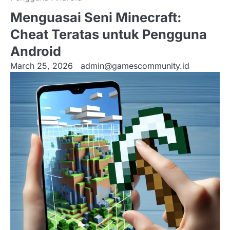
Menguasai Seni Minecraft:
Cheat Teratas untuk Pengguna
Android
March 25, 2026
admin@gamescommunity.id