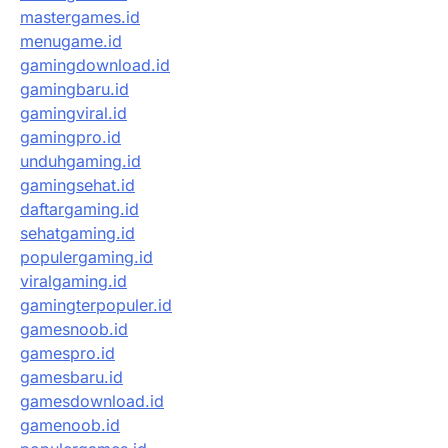
mastergames.id
menugame.id
gamingdownload.id
gamingbaru.id
gamingviral.id
gamingpro.id
unduhgaming.id
gamingsehat.id
daftargaming.id
sehatgaming.id
populergaming.id
viralgaming.id
gamingterpopuler.id
gamesnoob.id
gamespro.id
gamesbaru.id
gamesdownload.id
gamenoob.id