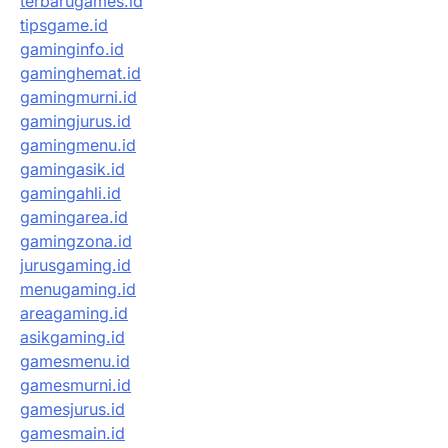
terbarugames.id
tipsgame.id
gaminginfo.id
gaminghemat.id
gamingmurni.id
gamingjurus.id
gamingmenu.id
gamingasik.id
gamingahli.id
gamingarea.id
gamingzona.id
jurusgaming.id
menugaming.id
areagaming.id
asikgaming.id
gamesmenu.id
gamesmurni.id
gamesjurus.id
gamesmain.id