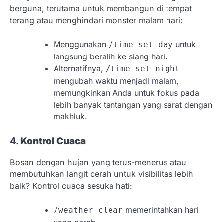
berguna, terutama untuk membangun di tempat
terang atau menghindari monster malam hari:
Menggunakan
untuk
/time set day
langsung beralih ke siang hari.
Alternatifnya,
/time set night
mengubah waktu menjadi malam,
memungkinkan Anda untuk fokus pada
lebih banyak tantangan yang sarat dengan
makhluk.
4.
Kontrol Cuaca
Bosan dengan hujan yang terus-menerus atau
membutuhkan langit cerah untuk visibilitas lebih
baik? Kontrol cuaca sesuka hati:
memerintahkan hari
/weather clear