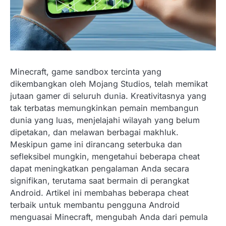
Minecraft, game sandbox tercinta yang
dikembangkan oleh Mojang Studios, telah memikat
jutaan gamer di seluruh dunia. Kreativitasnya yang
tak terbatas memungkinkan pemain membangun
dunia yang luas, menjelajahi wilayah yang belum
dipetakan, dan melawan berbagai makhluk.
Meskipun game ini dirancang seterbuka dan
sefleksibel mungkin, mengetahui beberapa cheat
dapat meningkatkan pengalaman Anda secara
signifikan, terutama saat bermain di perangkat
Android. Artikel ini membahas beberapa cheat
terbaik untuk membantu pengguna Android
menguasai Minecraft, mengubah Anda dari pemula