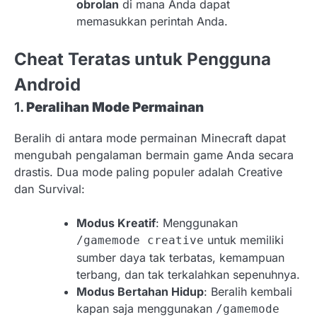
obrolan
di mana Anda dapat
memasukkan perintah Anda.
Cheat Teratas untuk Pengguna
Android
1.
Peralihan Mode Permainan
Beralih di antara mode permainan Minecraft dapat
mengubah pengalaman bermain game Anda secara
drastis. Dua mode paling populer adalah Creative
dan Survival:
Modus Kreatif
: Menggunakan
untuk memiliki
/gamemode creative
sumber daya tak terbatas, kemampuan
terbang, dan tak terkalahkan sepenuhnya.
Modus Bertahan Hidup
: Beralih kembali
kapan saja menggunakan
/gamemode