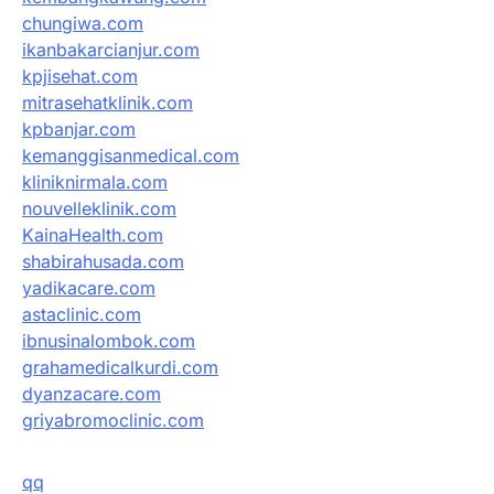
chungiwa.com
ikanbakarcianjur.com
kpjisehat.com
mitrasehatklinik.com
kpbanjar.com
kemanggisanmedical.com
kliniknirmala.com
nouvelleklinik.com
KainaHealth.com
shabirahusada.com
yadikacare.com
astaclinic.com
ibnusinalombok.com
grahamedicalkurdi.com
dyanzacare.com
griyabromoclinic.com
qq