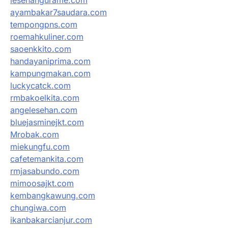
ayambakar7saudara.com
tempongpns.com
roemahkuliner.com
saoenkkito.com
handayaniprima.com
kampungmakan.com
luckycatck.com
rmbakoelkita.com
angelesehan.com
bluejasminejkt.com
Mrobak.com
miekungfu.com
cafetemankita.com
rmjasabundo.com
mimoosajkt.com
kembangkawung.com
chungiwa.com
ikanbakarcianjur.com