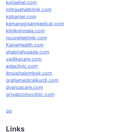
kpjisehat.com
mitrasehatklinik.com
kpbanjar.com
kemanggisanmedical.com
kliniknirmala.com
nouvelleklinik.com
KainaHealth.com
shabirahusada.com
yadikacare.com
astaclinic.com
ibnusinalombok.com
grahamedicalkurdi.com
dyanzacare.com
griyabromoclinic.com
qq
Links