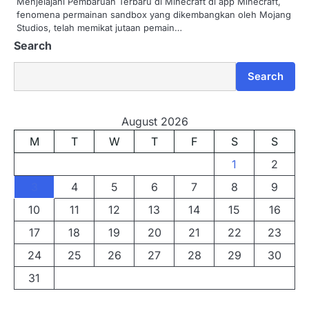
Menjelajahi Pembaruan Terbaru di Minecraft di app Minecraft,
fenomena permainan sandbox yang dikembangkan oleh Mojang
Studios, telah memikat jutaan pemain…
Search
Search
August 2026
M
T
W
T
F
S
S
1
2
3
4
5
6
7
8
9
10
11
12
13
14
15
16
17
18
19
20
21
22
23
24
25
26
27
28
29
30
31