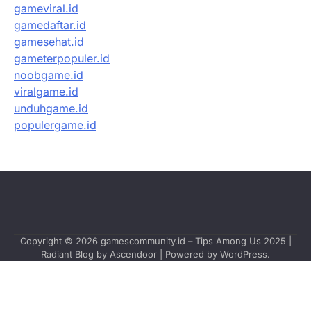
gameviral.id
gamedaftar.id
gamesehat.id
gameterpopuler.id
noobgame.id
viralgame.id
unduhgame.id
populergame.id
Copyright © 2026
gamescommunity.id – Tips Among Us 2025
|
Radiant Blog by
Ascendoor
| Powered by
WordPress
.