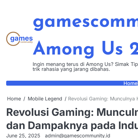
Skip
to
gamescommu
content
Among Us 
Ingin menang terus di Among Us? Simak Tip
trik rahasia yang jarang dibahas.
Home
Home
Mobile Legend
Revolusi Gaming: Munculnya 
Revolusi Gaming: Muncul
dan Dampaknya pada Indu
June 25, 2025
admin@gamescommunity.id