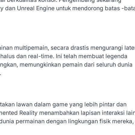
y dan Unreal Engine untuk mendorong batas -bat
inan multipemain, secara drastis mengurangi late
alus dan real-time. Ini telah membuat legenda
angkan, memungkinkan pemain dari seluruh dunia
.
takan lawan dalam game yang lebih pintar dan
nted Reality menambahkan lapisan interaksi lain
nia permainan dengan lingkungan fisik mereka,