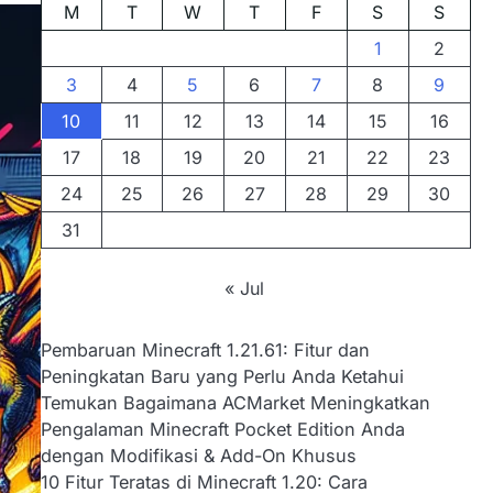
M
T
W
T
F
S
S
1
2
3
4
5
6
7
8
9
10
11
12
13
14
15
16
17
18
19
20
21
22
23
24
25
26
27
28
29
30
31
« Jul
Pembaruan Minecraft 1.21.61: Fitur dan
Peningkatan Baru yang Perlu Anda Ketahui
Temukan Bagaimana ACMarket Meningkatkan
Pengalaman Minecraft Pocket Edition Anda
dengan Modifikasi & Add-On Khusus
10 Fitur Teratas di Minecraft 1.20: Cara