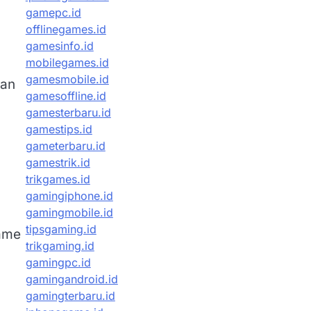
gamepc.id
offlinegames.id
gamesinfo.id
mobilegames.id
gamesmobile.id
kan
gamesoffline.id
gamesterbaru.id
gamestips.id
gameterbaru.id
gamestrik.id
trikgames.id
gamingiphone.id
gamingmobile.id
tipsgaming.id
game
trikgaming.id
gamingpc.id
gamingandroid.id
gamingterbaru.id