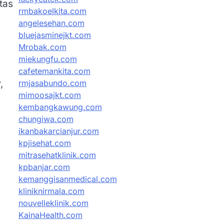
tas
rmbakoelkita.com
angelesehan.com
bluejasminejkt.com
Mrobak.com
miekungfu.com
cafetemankita.com
,
rmjasabundo.com
mimoosajkt.com
kembangkawung.com
chungiwa.com
ikanbakarcianjur.com
kpjisehat.com
mitrasehatklinik.com
kpbanjar.com
kemanggisanmedical.com
kliniknirmala.com
nouvelleklinik.com
KainaHealth.com