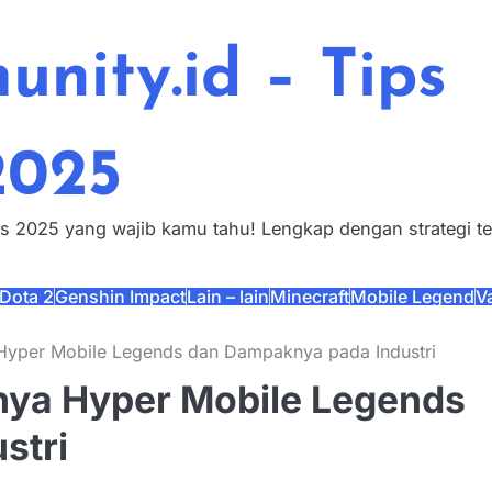
nity.id – Tips
2025
s 2025 yang wajib kamu tahu! Lengkap dengan strategi t
Dota 2
Genshin Impact
Lain – lain
Minecraft
Mobile Legend
V
Hyper Mobile Legends dan Dampaknya pada Industri
nya Hyper Mobile Legends
stri