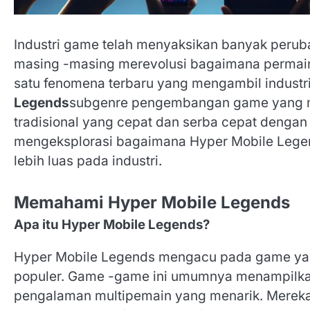
Industri game telah menyaksikan banyak perub
masing -masing merevolusi bagaimana permain
satu fenomena terbaru yang mengambil industri
Legends
subgenre pengembangan game yang m
tradisional yang cepat dan serba cepat dengan in
mengeksplorasi bagaimana Hyper Mobile Leg
lebih luas pada industri.
Memahami Hyper Mobile Legends
Apa itu Hyper Mobile Legends?
Hyper Mobile Legends mengacu pada game yang
populer. Game -game ini umumnya menampilka
pengalaman multipemain yang menarik. Merek