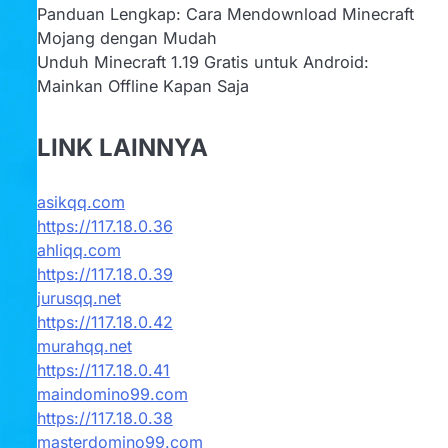
Panduan Lengkap: Cara Mendownload Minecraft
Mojang dengan Mudah
Unduh Minecraft 1.19 Gratis untuk Android:
Mainkan Offline Kapan Saja
LINK LAINNYA
asikqq.com
https://117.18.0.36
ahliqq.com
https://117.18.0.39
jurusqq.net
https://117.18.0.42
murahqq.net
https://117.18.0.41
maindomino99.com
https://117.18.0.38
masterdomino99.com