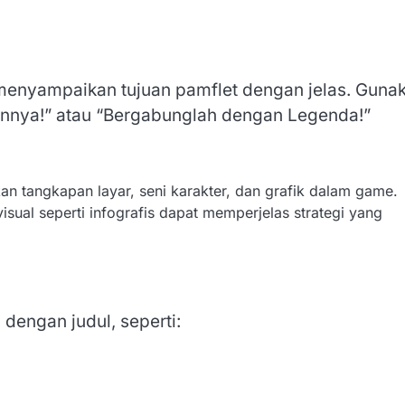
 menyampaikan tujuan pamflet dengan jelas. Guna
annya!” atau “Bergabunglah dengan Legenda!”
an tangkapan layar, seni karakter, dan grafik dalam game.
 visual seperti infografis dapat memperjelas strategi yang
dengan judul, seperti: