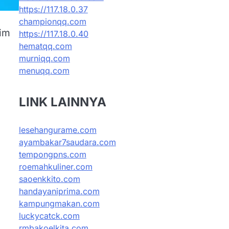
https://117.18.0.37
championqq.com
tim
https://117.18.0.40
hematqq.com
murniqq.com
menuqq.com
LINK LAINNYA
lesehangurame.com
ayambakar7saudara.com
tempongpns.com
roemahkuliner.com
saoenkkito.com
handayaniprima.com
kampungmakan.com
luckycatck.com
rmbakoelkita.com