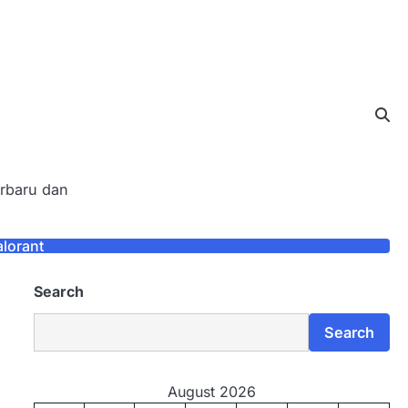
erbaru dan
alorant
Search
Search
August 2026