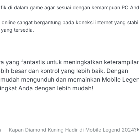
rafik di dalam game agar sesuai dengan kemampuan PC And
 online sangat bergantung pada koneksi internet yang stabil
yang tersedia.
a yang fantastis untuk meningkatkan keterampila
ih besar dan kontrol yang lebih baik. Dengan
an mudah mengunduh dan memainkan Mobile Lege
ringkat Anda dengan lebih mudah!
a
Kapan Diamond Kuning Hadir di Mobile Legend 2024?