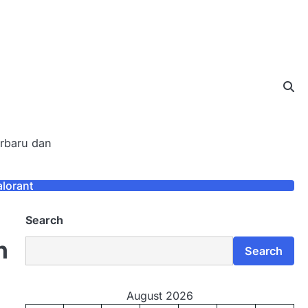
erbaru dan
alorant
Search
n
Search
August 2026