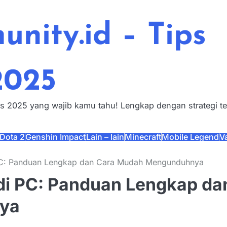
nity.id – Tips
2025
s 2025 yang wajib kamu tahu! Lengkap dengan strategi t
Dota 2
Genshin Impact
Lain – lain
Minecraft
Mobile Legend
V
PC: Panduan Lengkap dan Cara Mudah Mengunduhnya
di PC: Panduan Lengkap da
ya