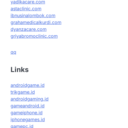
yadikacare.com
astaclinic.com
ibnusinalombok.com
grahamedicalkurdi.com
dyanzacare.com
griyabromoclinic.com
qq
Links
androidgame.id
trikgame.id
androidgaming.id
gameandroid.id
gameiphone.id
iphonegames.id
gamepc.id