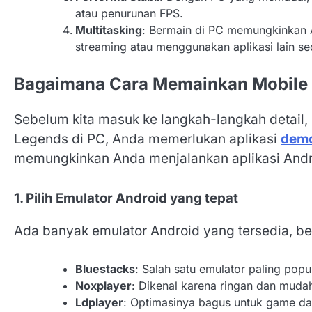
atau penurunan FPS.
Multitasking
: Bermain di PC memungkinkan A
streaming atau menggunakan aplikasi lain s
Bagaimana Cara Memainkan Mobile 
Sebelum kita masuk ke langkah-langkah detail,
Legends di PC, Anda memerlukan aplikasi
demo
memungkinkan Anda menjalankan aplikasi Andro
1. Pilih Emulator Android yang tepat
Ada banyak emulator Android yang tersedia, be
Bluestacks
: Salah satu emulator paling pop
Noxplayer
: Dikenal karena ringan dan mudah
Ldplayer
: Optimasinya bagus untuk game da