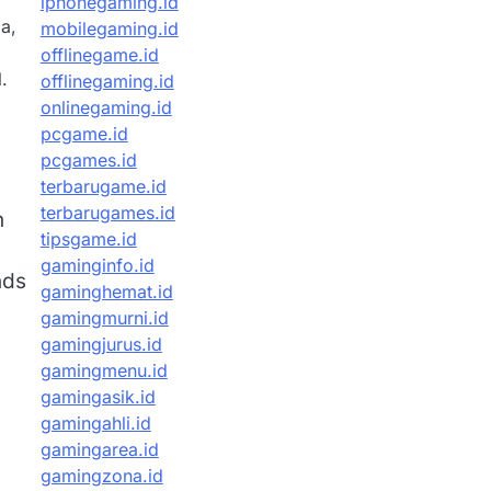
iphonegaming.id
a,
mobilegaming.id
offlinegame.id
.
offlinegaming.id
onlinegaming.id
pcgame.id
pcgames.id
terbarugame.id
terbarugames.id
n
tipsgame.id
gaminginfo.id
nds
gaminghemat.id
gamingmurni.id
gamingjurus.id
gamingmenu.id
gamingasik.id
gamingahli.id
gamingarea.id
gamingzona.id