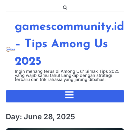
Skip
to
content
gamescommunity.id
– Tips Among Us
2025
Ingin menang terus di Among Us? Simak Tips 2025
yang wajib kamu tahu! Lengkap dengan strategi
terbaru dan trik rahasia yang jarang dibahas.
Day:
June 28, 2025