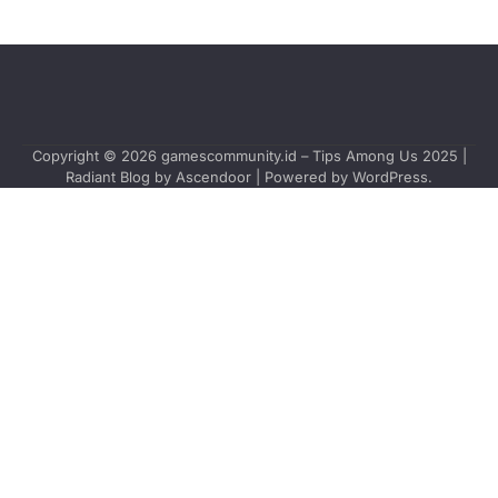
Copyright © 2026
gamescommunity.id – Tips Among Us 2025
|
Radiant Blog by
Ascendoor
| Powered by
WordPress
.