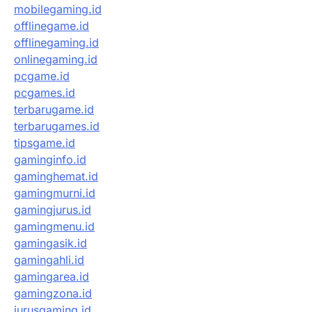
mobilegaming.id
offlinegame.id
offlinegaming.id
onlinegaming.id
pcgame.id
pcgames.id
terbarugame.id
terbarugames.id
tipsgame.id
gaminginfo.id
gaminghemat.id
gamingmurni.id
gamingjurus.id
gamingmenu.id
gamingasik.id
gamingahli.id
gamingarea.id
gamingzona.id
jurusgaming.id