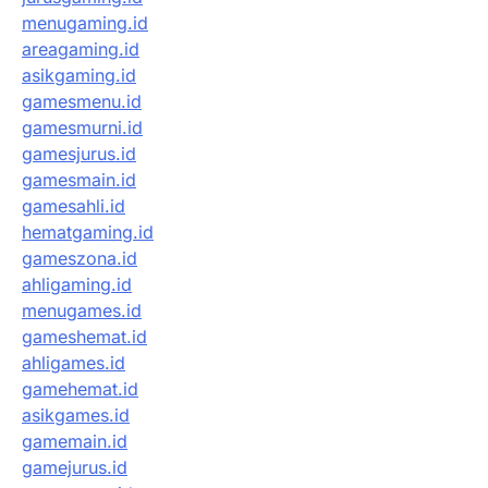
menugaming.id
areagaming.id
asikgaming.id
gamesmenu.id
gamesmurni.id
gamesjurus.id
gamesmain.id
gamesahli.id
hematgaming.id
gameszona.id
ahligaming.id
menugames.id
gameshemat.id
ahligames.id
gamehemat.id
asikgames.id
gamemain.id
gamejurus.id