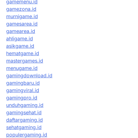
gamemenu.id
gamezona.id
murnigame.id
gamesarea.id
gamearea.id
ahligame.id
asikgame.id
hematgame.id
mastergames.id
menugame.id
gamingdownload.id
gamingbaru.id
gamingviral.id
gamingpro.id
unduhgaming.id
gamingsehat.id
daftargaming.id
sehatgaming.id
populergaming.id