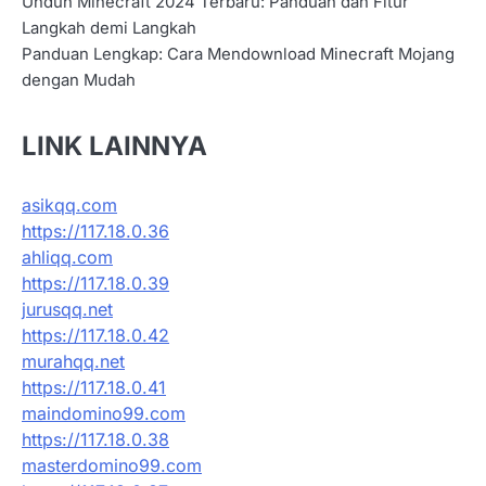
Unduh Minecraft 2024 Terbaru: Panduan dan Fitur
Langkah demi Langkah
Panduan Lengkap: Cara Mendownload Minecraft Mojang
dengan Mudah
LINK LAINNYA
asikqq.com
https://117.18.0.36
ahliqq.com
https://117.18.0.39
jurusqq.net
https://117.18.0.42
murahqq.net
https://117.18.0.41
maindomino99.com
https://117.18.0.38
masterdomino99.com