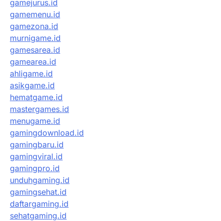
gamejurus.id
gamemenu.id
gamezona.id
murnigame.id
gamesarea.id
gamearea.id
ahligame.id
asikgame.id
hematgame.id
mastergames.id
menugame.id
gamingdownload.id
gamingbaru.id
gamingviral.id
gamingpro.id
unduhgaming.id
gamingsehat.id
daftargaming.id
sehatgaming.id