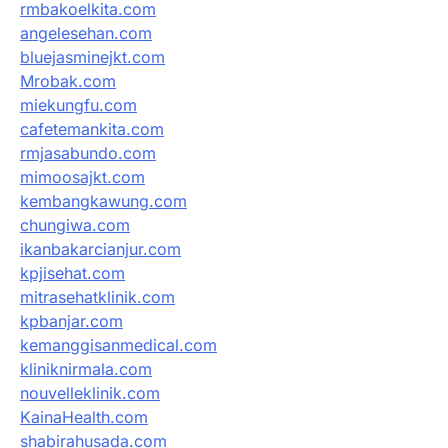
rmbakoelkita.com
angelesehan.com
bluejasminejkt.com
Mrobak.com
miekungfu.com
cafetemankita.com
rmjasabundo.com
mimoosajkt.com
kembangkawung.com
chungiwa.com
ikanbakarcianjur.com
kpjisehat.com
mitrasehatklinik.com
kpbanjar.com
kemanggisanmedical.com
kliniknirmala.com
nouvelleklinik.com
KainaHealth.com
shabirahusada.com