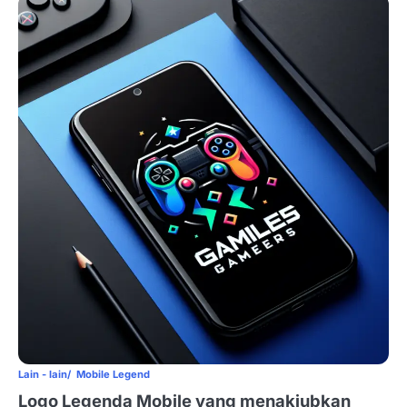
Lain - lain
Mobile Legend
Logo Legenda Mobile yang menakjubkan