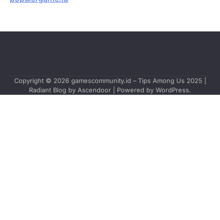
Copyright © 2026
gamescommunity.id – Tips Among Us 2025
|
Radiant Blog by
Ascendoor
| Powered by
WordPress
.