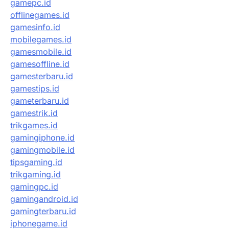
gamepc.id
offlinegames.id
gamesinfo.id
mobilegames.id
gamesmobile.id
gamesoffline.id
gamesterbaru.id
gamestips.id
gameterbaru.id
gamestrik.id
trikgames.id
gamingiphone.id
gamingmobile.id
tipsgaming.id
trikgaming.id
gamingpc.id
gamingandroid.id
gamingterbaru.id
iphonegame.id