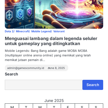
Dota 2
Minecraft
Mobile Legend
Valorant
Menguasai lambang dalam legenda seluler
untuk gameplay yang ditingkatkan
Mobile Legends: Bang Bang adalah game MOBA MOBA
(multiplayer online arena online) yang memikat yang telah
memikat jutaan pemain di…
admin@gamescommunity.id
June 8, 2025
Search
Search
June 2025
M
T
W
T
F
S
S