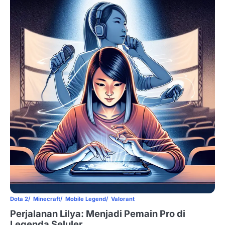
Dota 2
Minecraft
Mobile Legend
Valorant
Perjalanan Lilya: Menjadi Pemain Pro di
Legenda Seluler