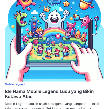
Mobile Legend
Ide Nama Mobile Legend Lucu yang Bikin
Ketawa Abis
Mobile Legend adalah salah satu game yang sangat populer di
kalangan gamer Indonesia. Seiring dengan meningkatnya