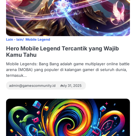
Lain - lain
Mobile Legend
Hero Mobile Legend Tercantik yang Wajib
Kamu Tahu
Mobile Legends: Bang Bang adalah game multiplayer online battle
arena (MOBA) yang populer di kalangan gamer di seluruh dunia,
termasuk…
admin@gamescommunity.id
July 31, 2025