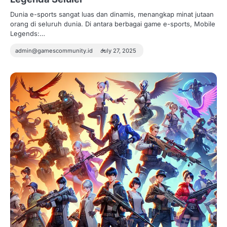
Dunia e-sports sangat luas dan dinamis, menangkap minat jutaan
orang di seluruh dunia. Di antara berbagai game e-sports, Mobile
Legends:…
admin@gamescommunity.id
July 27, 2025