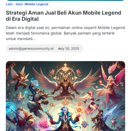
Lain - lain
Mobile Legend
Strategi Aman Jual Beli Akun Mobile Legend
di Era Digital
Dalam era digital saat ini, permainan online seperti Mobile Legend
telah menjadi fenomena global. Banyak pemain yang tertarik
untuk membeli…
admin@gamescommunity.id
July 30, 2025