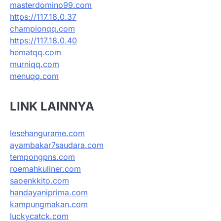
masterdomino99.com
https://117.18.0.37
championqq.com
https://117.18.0.40
hematqq.com
murniqq.com
menuqq.com
LINK LAINNYA
lesehangurame.com
ayambakar7saudara.com
tempongpns.com
roemahkuliner.com
saoenkkito.com
handayaniprima.com
kampungmakan.com
luckycatck.com