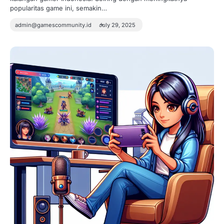
popularitas game ini, semakin…
admin@gamescommunity.id
July 29, 2025