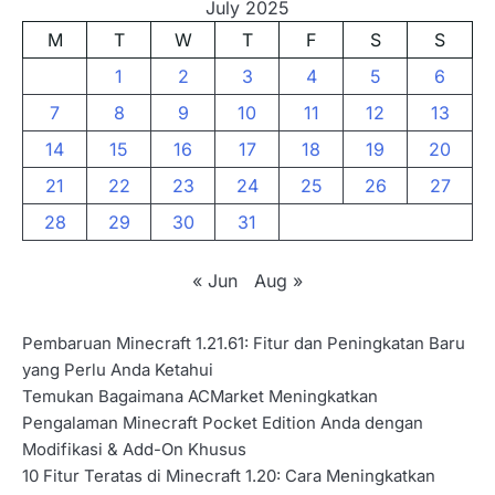
s
July 2025
M
T
W
T
F
S
S
n
1
2
3
4
5
6
a
7
8
9
10
11
12
13
v
14
15
16
17
18
19
20
i
21
22
23
24
25
26
27
g
28
29
30
31
a
« Jun
Aug »
t
i
Pembaruan Minecraft 1.21.61: Fitur dan Peningkatan Baru
o
yang Perlu Anda Ketahui
Temukan Bagaimana ACMarket Meningkatkan
n
Pengalaman Minecraft Pocket Edition Anda dengan
Modifikasi & Add-On Khusus
10 Fitur Teratas di Minecraft 1.20: Cara Meningkatkan