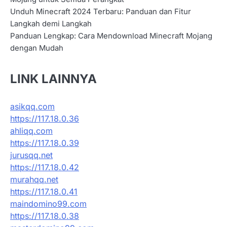
Unduh Minecraft 2024 Terbaru: Panduan dan Fitur
Langkah demi Langkah
Panduan Lengkap: Cara Mendownload Minecraft Mojang
dengan Mudah
LINK LAINNYA
asikqq.com
https://117.18.0.36
ahliqq.com
https://117.18.0.39
jurusqq.net
https://117.18.0.42
murahqq.net
https://117.18.0.41
maindomino99.com
https://117.18.0.38