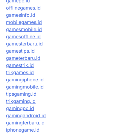
gamepc.id
offlinegames.id
gamesinfo.id
mobilegames.id
gamesmobile.id
gamesoffline.id
gamesterbaru.id
gamestips.id
gameterbaru.id
gamestrik.id
trikgames.id
gamingiphone.id
gamingmobile.id
tipsgaming.id
trikgaming.id
gamingpc.id
gamingandroid.id
gamingterbaru.id
iphonegame.id