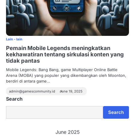
Lain - lain
Pemain Mobile Legends meningkatkan
kekhawatiran tentang sirkulasi konten yang
tidak pantas
Mobile Legends: Bang Bang, game Multiplayer Online Battle
Arena (MOBA) yang populer yang dikembangkan oleh Moonton,
berdiri di antara game…
admin@gamescommunity.id
June 19, 2025
Search
Search
June 2025