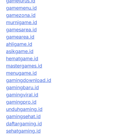
gamejurus.id
gamemenu.id
gamezona.id
murnigame.id
gamesarea.id
gamearea.id
ahligame.id
asikgame.id
hematgame.id
mastergames.id
menugame.id
gamingdownload.id
gamingbaru.id
gamingviral.id
gamingpro.id
unduhgaming.id
gamingsehat.id
daftargaming.id
sehatgaming.id