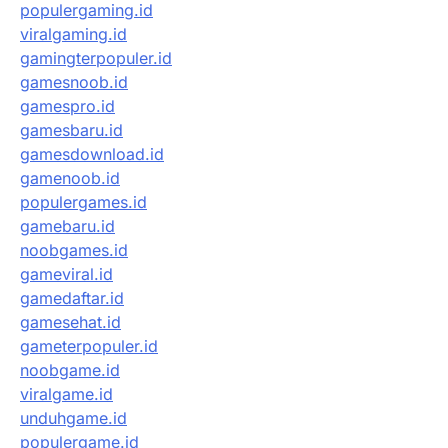
populergaming.id
viralgaming.id
gamingterpopuler.id
gamesnoob.id
gamespro.id
gamesbaru.id
gamesdownload.id
gamenoob.id
populergames.id
gamebaru.id
noobgames.id
gameviral.id
gamedaftar.id
gamesehat.id
gameterpopuler.id
noobgame.id
viralgame.id
unduhgame.id
populergame.id