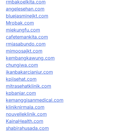
rmbakoelkita.com
angelesehan.com
bluejasminejkt.com
Mrobak.com
miekungfu.com
cafetemankita.com
rmjasabundo.com
mimoosajkt.com
kembangkawung.com
chungiwa.com
ikanbakarcianjur.com
kpjisehat.com
mitrasehatklinik.com
kpbanjar.com
kemanggisanmedical.com
kliniknirmala.com
nouvelleklinik.com
KainaHealth.com
shabirahusada.com