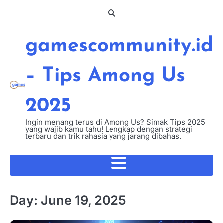
Skip
to
content
gamescommunity.id
– Tips Among Us
2025
Ingin menang terus di Among Us? Simak Tips 2025
yang wajib kamu tahu! Lengkap dengan strategi
terbaru dan trik rahasia yang jarang dibahas.
Day:
June 19, 2025