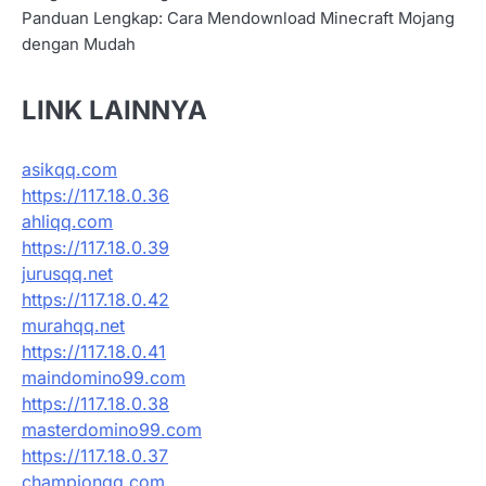
Panduan Lengkap: Cara Mendownload Minecraft Mojang
dengan Mudah
LINK LAINNYA
asikqq.com
https://117.18.0.36
ahliqq.com
https://117.18.0.39
jurusqq.net
https://117.18.0.42
murahqq.net
https://117.18.0.41
maindomino99.com
https://117.18.0.38
masterdomino99.com
https://117.18.0.37
championqq.com