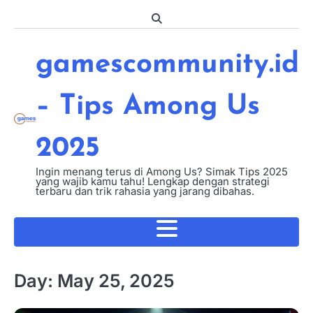
Skip
to
content
gamescommunity.id
– Tips Among Us
2025
Ingin menang terus di Among Us? Simak Tips 2025
yang wajib kamu tahu! Lengkap dengan strategi
terbaru dan trik rahasia yang jarang dibahas.
Day:
May 25, 2025