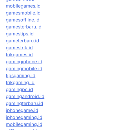
mobilegames.id
gamesmobile.id
gamesoffline.id
gamesterbaru.id
gamestips.id
gameterbaru.id
gamestrik.id
trikgames.id
gamingiphone.id
gamingmobile.id
tipsgaming.id
trikgaming.id
gamingpc.id
gamingandroid.id
gamingterbaru.id
iphonegame.id
iphonegaming.id
mobilegaming.id