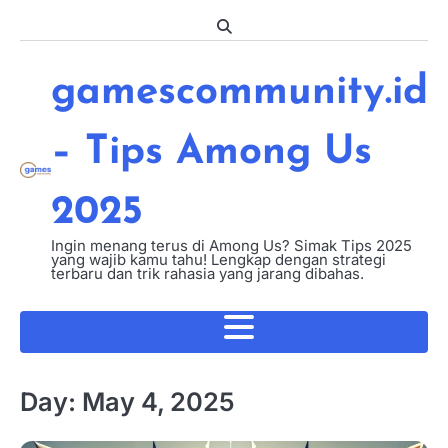
Skip
to
content
gamescommunity.id
– Tips Among Us
2025
Ingin menang terus di Among Us? Simak Tips 2025
yang wajib kamu tahu! Lengkap dengan strategi
terbaru dan trik rahasia yang jarang dibahas.
Day:
May 4, 2025