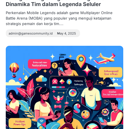
Dinamika Tim dalam Legenda Seluler
Perkenalan Mobile Legends adalah game Multiplayer Online
Battle Arena (MOBA) yang populer yang menguji ketajaman
strategis pemain dan kerja tim.…
admin@gamescommunity.id
May 4, 2025