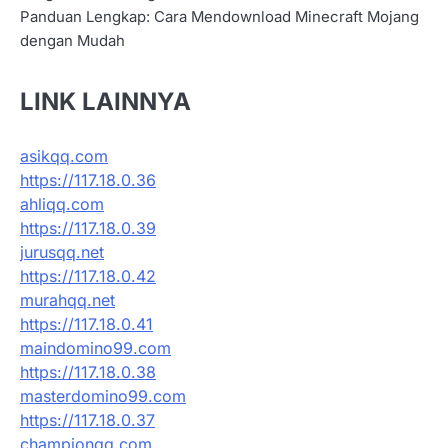
Panduan Lengkap: Cara Mendownload Minecraft Mojang
dengan Mudah
LINK LAINNYA
asikqq.com
https://117.18.0.36
ahliqq.com
https://117.18.0.39
jurusqq.net
https://117.18.0.42
murahqq.net
https://117.18.0.41
maindomino99.com
https://117.18.0.38
masterdomino99.com
https://117.18.0.37
championqq.com