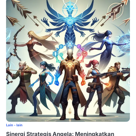
Lain - lain
Sinergi Strategis Angela: Meningkatkan