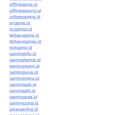
offlinegame.id
offlinegaming.id
onlinegaming.id
pcgame.id
pcgames.id
terbarugame.id
terbarugames.id
tipsgame.id
gaminginfo.id
gaminghemat.id
gamingmurni.id
gamingjurus.id
gamingmenu.id
gamingasik.id
gamingahli.id
gamingarea.id
gamingzona.id
jurusgaming.id