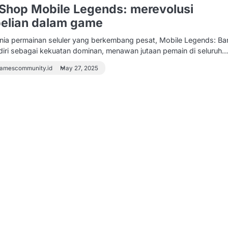
Shop Mobile Legends: merevolusi
elian dalam game
nia permainan seluler yang berkembang pesat, Mobile Legends: Ba
diri sebagai kekuatan dominan, menawan jutaan pemain di seluruh
amescommunity.id
May 27, 2025