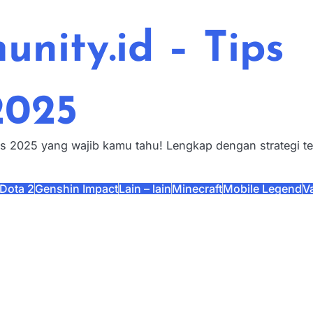
nity.id – Tips
2025
s 2025 yang wajib kamu tahu! Lengkap dengan strategi t
Dota 2
Genshin Impact
Lain – lain
Minecraft
Mobile Legend
V