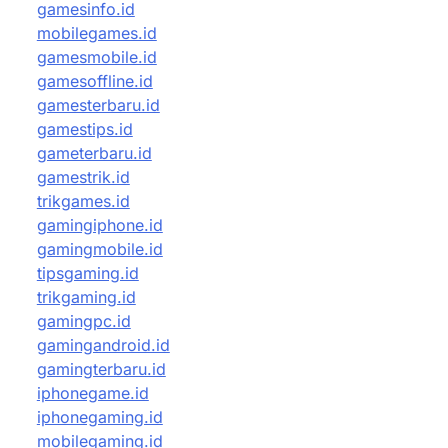
gamesinfo.id
mobilegames.id
gamesmobile.id
gamesoffline.id
gamesterbaru.id
gamestips.id
gameterbaru.id
gamestrik.id
trikgames.id
gamingiphone.id
gamingmobile.id
tipsgaming.id
trikgaming.id
gamingpc.id
gamingandroid.id
gamingterbaru.id
iphonegame.id
iphonegaming.id
mobilegaming.id