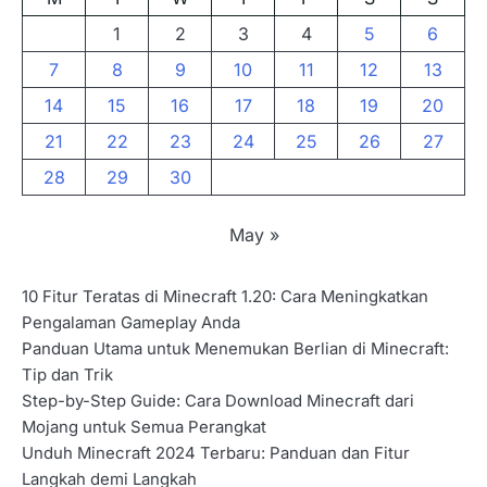
1
2
3
4
5
6
7
8
9
10
11
12
13
14
15
16
17
18
19
20
21
22
23
24
25
26
27
28
29
30
May »
10 Fitur Teratas di Minecraft 1.20: Cara Meningkatkan
Pengalaman Gameplay Anda
Panduan Utama untuk Menemukan Berlian di Minecraft:
Tip dan Trik
Step-by-Step Guide: Cara Download Minecraft dari
Mojang untuk Semua Perangkat
Unduh Minecraft 2024 Terbaru: Panduan dan Fitur
Langkah demi Langkah