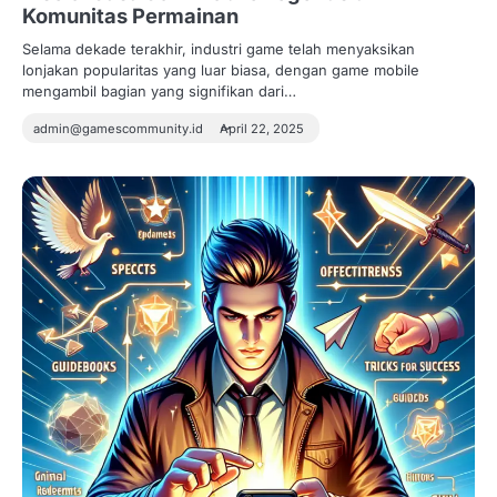
Komunitas Permainan
Selama dekade terakhir, industri game telah menyaksikan
lonjakan popularitas yang luar biasa, dengan game mobile
mengambil bagian yang signifikan dari…
admin@gamescommunity.id
April 22, 2025