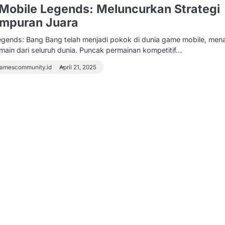
obile Legends: Meluncurkan Strategi
empuran Juara
egends: Bang Bang telah menjadi pokok di dunia game mobile, mena
main dari seluruh dunia. Puncak permainan kompetitif…
amescommunity.id
April 21, 2025