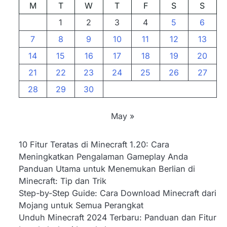
M
T
W
T
F
S
S
1
2
3
4
5
6
7
8
9
10
11
12
13
14
15
16
17
18
19
20
21
22
23
24
25
26
27
28
29
30
May »
10 Fitur Teratas di Minecraft 1.20: Cara
Meningkatkan Pengalaman Gameplay Anda
Panduan Utama untuk Menemukan Berlian di
Minecraft: Tip dan Trik
Step-by-Step Guide: Cara Download Minecraft dari
Mojang untuk Semua Perangkat
Unduh Minecraft 2024 Terbaru: Panduan dan Fitur