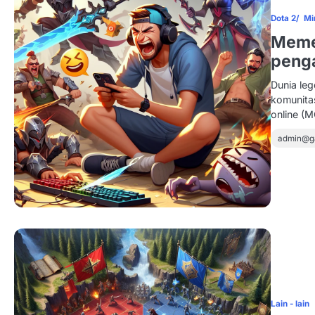
Dota 2
Mi
Meme 
peng
Dunia le
komunita
online (
admin@g
Lain - lain