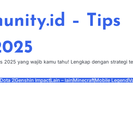
nity.id – Tips
2025
s 2025 yang wajib kamu tahu! Lengkap dengan strategi t
Dota 2
Genshin Impact
Lain – lain
Minecraft
Mobile Legend
V