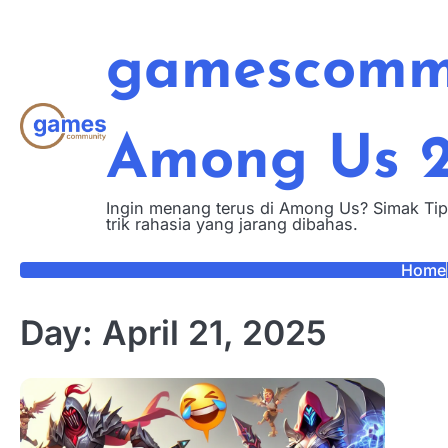
Skip
to
gamescommu
content
Among Us 
Ingin menang terus di Among Us? Simak Tip
trik rahasia yang jarang dibahas.
Home
Day:
April 21, 2025