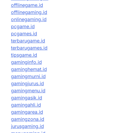
offlinegame.id
offlinegaming.id
onlinegaming.id
pcgame.id
pcgames.id
terbarugame.id
terbarugames.id
tipsgame.id
gaminginfo.id
gaminghemat.id
gamingmurni.id
gamingjurus.id
gamingmenu.id
gamingasik.id
gamingahli.id
gamingarea.id
gamingzona.id
jurusgaming.id