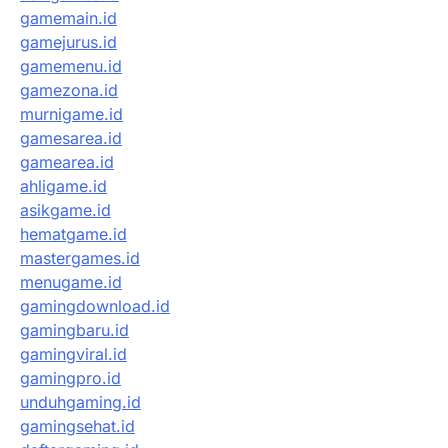
gamemain.id
gamejurus.id
gamemenu.id
gamezona.id
murnigame.id
gamesarea.id
gamearea.id
ahligame.id
asikgame.id
hematgame.id
mastergames.id
menugame.id
gamingdownload.id
gamingbaru.id
gamingviral.id
gamingpro.id
unduhgaming.id
gamingsehat.id