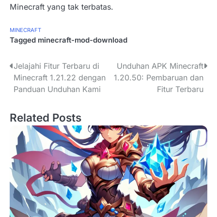
Minecraft yang tak terbatas.
MINECRAFT
Tagged
minecraft-mod-download
P
Jelajahi Fitur Terbaru di
Unduhan APK Minecraft
Minecraft 1.21.22 dengan
1.20.50: Pembaruan dan
o
Panduan Unduhan Kami
Fitur Terbaru
s
Related Posts
t
n
a
v
i
g