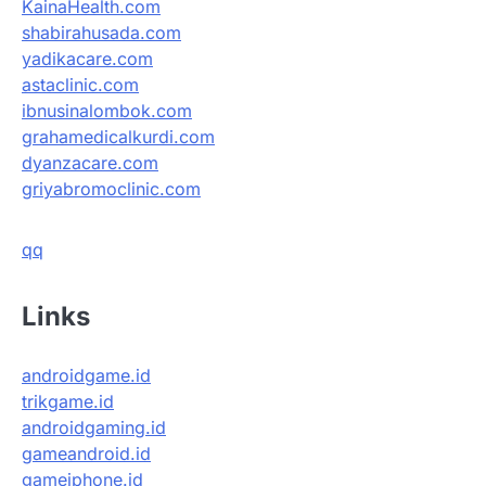
KainaHealth.com
shabirahusada.com
yadikacare.com
astaclinic.com
ibnusinalombok.com
grahamedicalkurdi.com
dyanzacare.com
griyabromoclinic.com
qq
Links
androidgame.id
trikgame.id
androidgaming.id
gameandroid.id
gameiphone.id