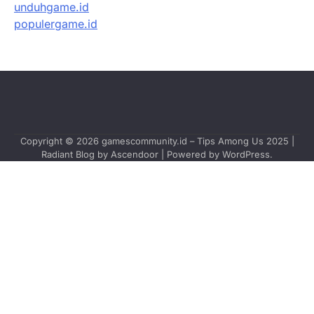
unduhgame.id
populergame.id
Copyright © 2026
gamescommunity.id – Tips Among Us 2025
|
Radiant Blog by
Ascendoor
| Powered by
WordPress
.