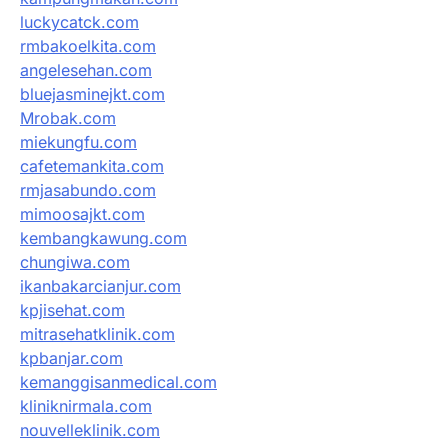
luckycatck.com
rmbakoelkita.com
angelesehan.com
bluejasminejkt.com
Mrobak.com
miekungfu.com
cafetemankita.com
rmjasabundo.com
mimoosajkt.com
kembangkawung.com
chungiwa.com
ikanbakarcianjur.com
kpjisehat.com
mitrasehatklinik.com
kpbanjar.com
kemanggisanmedical.com
kliniknirmala.com
nouvelleklinik.com