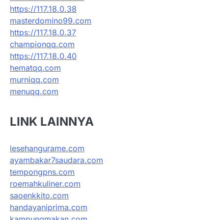
https://117.18.0.38
masterdomino99.com
https://117.18.0.37
championqq.com
https://117.18.0.40
hematqq.com
murniqq.com
menuqq.com
LINK LAINNYA
lesehangurame.com
ayambakar7saudara.com
tempongpns.com
roemahkuliner.com
saoenkkito.com
handayaniprima.com
kampungmakan.com