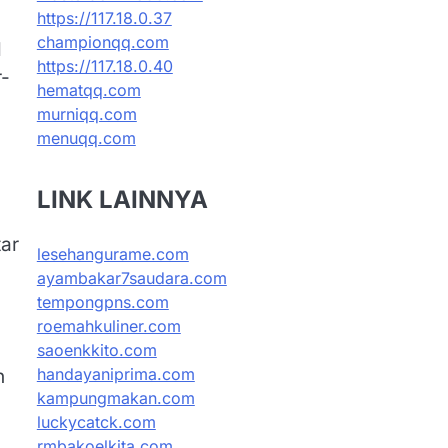
https://117.18.0.37
championqq.com
l
https://117.18.0.40
r-
hematqq.com
murniqq.com
menuqq.com
LINK LAINNYA
tar
lesehangurame.com
ayambakar7saudara.com
tempongpns.com
roemahkuliner.com
saoenkkito.com
handayaniprima.com
n
kampungmakan.com
luckycatck.com
rmbakoelkita.com