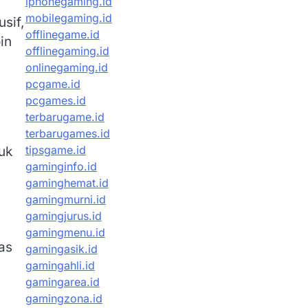
iphonegaming.id
mobilegaming.id
sif,
offlinegame.id
in
offlinegaming.id
onlinegaming.id
pcgame.id
pcgames.id
terbarugame.id
terbarugames.id
tipsgame.id
uk
gaminginfo.id
gaminghemat.id
gamingmurni.id
gamingjurus.id
gamingmenu.id
as
gamingasik.id
gamingahli.id
gamingarea.id
gamingzona.id