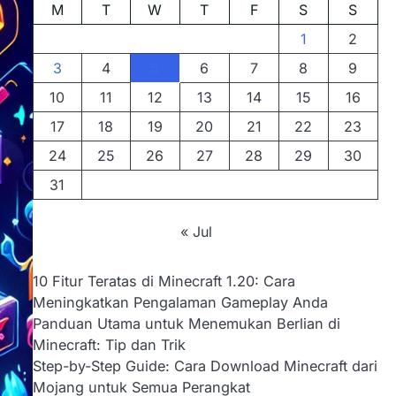
M
T
W
T
F
S
S
1
2
3
4
5
6
7
8
9
10
11
12
13
14
15
16
17
18
19
20
21
22
23
24
25
26
27
28
29
30
31
« Jul
10 Fitur Teratas di Minecraft 1.20: Cara
Meningkatkan Pengalaman Gameplay Anda
Panduan Utama untuk Menemukan Berlian di
Minecraft: Tip dan Trik
Step-by-Step Guide: Cara Download Minecraft dari
Mojang untuk Semua Perangkat