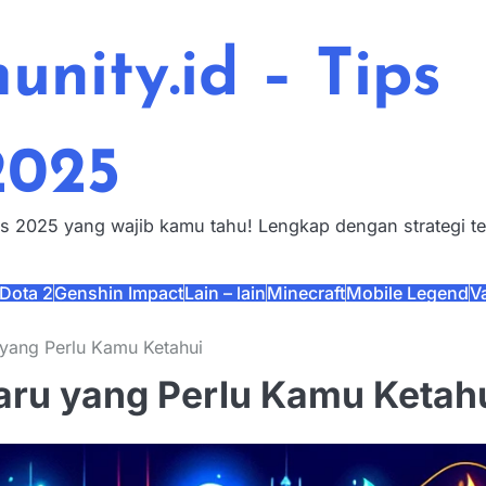
nity.id – Tips
2025
s 2025 yang wajib kamu tahu! Lengkap dengan strategi t
Dota 2
Genshin Impact
Lain – lain
Minecraft
Mobile Legend
V
 yang Perlu Kamu Ketahui
Baru yang Perlu Kamu Ketah