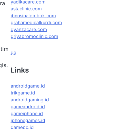
yadikacare.com
ra
astaclinic.com
ibnusinalombok.com
grahamedicalkurdi.com
dyanzacare.com
griyabromoclinic.com
 tim
qq
is.
Links
androidgame.id
trikgame.id
androidgaming.id
gameandroid.id
gameiphone.id
iphonegames.id
gamepc.id