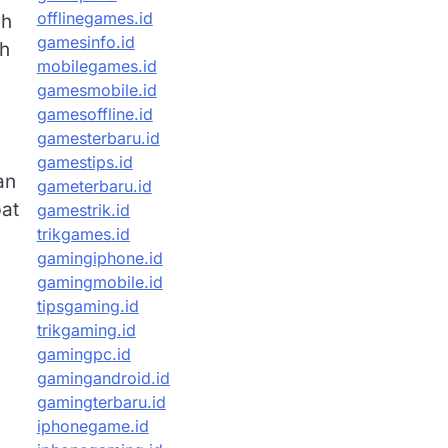
offlinegames.id
ih
gamesinfo.id
ih
mobilegames.id
gamesmobile.id
gamesoffline.id
gamesterbaru.id
gamestips.id
an
gameterbaru.id
at
gamestrik.id
trikgames.id
gamingiphone.id
gamingmobile.id
tipsgaming.id
trikgaming.id
gamingpc.id
gamingandroid.id
gamingterbaru.id
iphonegame.id