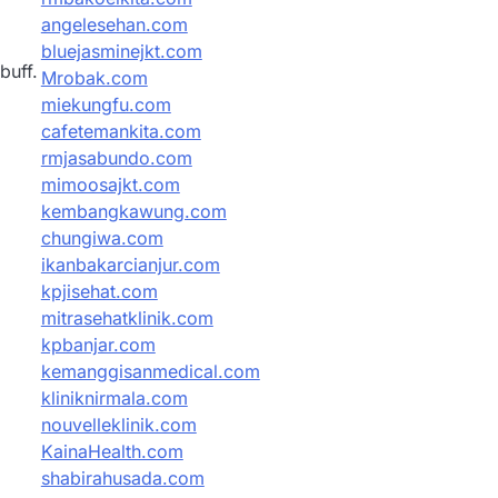
angelesehan.com
bluejasminejkt.com
buff.
Mrobak.com
miekungfu.com
cafetemankita.com
rmjasabundo.com
mimoosajkt.com
kembangkawung.com
chungiwa.com
ikanbakarcianjur.com
kpjisehat.com
mitrasehatklinik.com
kpbanjar.com
kemanggisanmedical.com
kliniknirmala.com
nouvelleklinik.com
KainaHealth.com
shabirahusada.com