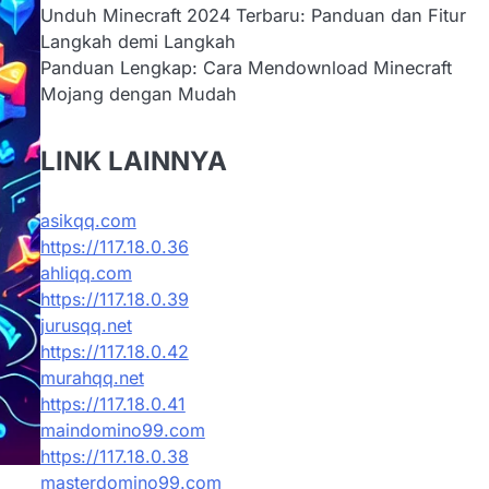
Unduh Minecraft 2024 Terbaru: Panduan dan Fitur
Langkah demi Langkah
Panduan Lengkap: Cara Mendownload Minecraft
Mojang dengan Mudah
LINK LAINNYA
asikqq.com
https://117.18.0.36
ahliqq.com
https://117.18.0.39
jurusqq.net
https://117.18.0.42
murahqq.net
https://117.18.0.41
maindomino99.com
https://117.18.0.38
masterdomino99.com