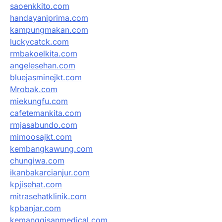
saoenkkito.com
handayaniprima.com
kampungmakan.com
luckycatck.com
rmbakoelkita.com
angelesehan.com
bluejasminejkt.com
Mrobak.com
miekungfu.com
cafetemankita.com
rmjasabundo.com
mimoosajkt.com
kembangkawung.com
chungiwa.com
ikanbakarcianjur.com
kpjisehat.com
mitrasehatklinik.com
kpbanjar.com
kemanggisanmedical.com