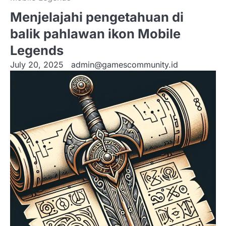
Menjelajahi pengetahuan di
balik pahlawan ikon Mobile
Legends
July 20, 2025
admin@gamescommunity.id