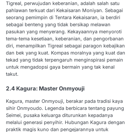
Tigreal, perwujudan keberanian, adalah salah satu
pahlawan terkuat dari Kekaisaran Moniyan. Sebagai
seorang pemimpin di Tentara Kekaisaran, ia berdiri
sebagai benteng yang tidak bersikap melawan
pasukan yang menyerang. Kekayaannya menyoroti
tema-tema kesetiaan, keberanian, dan pengorbanan
diri, menampilkan Tigreal sebagai paragon kebajikan
dan bek yang kuat. Kompas moralnya yang kuat dan
tekad yang tidak terpengaruh menginspirasi pemain
untuk mengadopsi gaya bermain yang tak kenal
takut.
2.4 Kagura: Master Onmyouji
Kagura, master Onmyouji, berakar pada tradisi kaya
sihir Onmyoudo. Legenda berbicara tentang payung
Seimei, pusaka keluarga diturunkan kepadanya
melalui generasi penyihir. Hubungan Kagura dengan
praktik magis kuno dan pengejarannya untuk