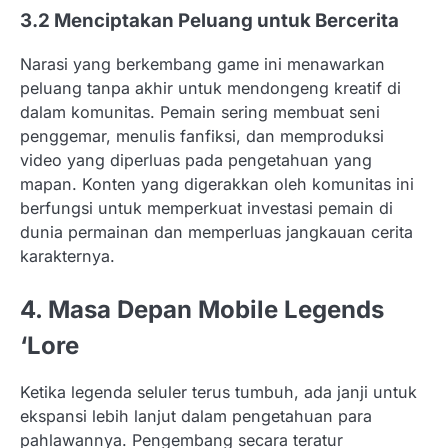
3.2 Menciptakan Peluang untuk Bercerita
Narasi yang berkembang game ini menawarkan
peluang tanpa akhir untuk mendongeng kreatif di
dalam komunitas. Pemain sering membuat seni
penggemar, menulis fanfiksi, dan memproduksi
video yang diperluas pada pengetahuan yang
mapan. Konten yang digerakkan oleh komunitas ini
berfungsi untuk memperkuat investasi pemain di
dunia permainan dan memperluas jangkauan cerita
karakternya.
4. Masa Depan Mobile Legends
‘Lore
Ketika legenda seluler terus tumbuh, ada janji untuk
ekspansi lebih lanjut dalam pengetahuan para
pahlawannya. Pengembang secara teratur