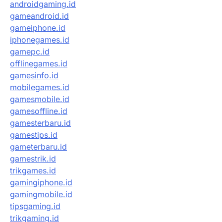
androidgaming.id
gameandroid.id
gameiphone.id
iphonegames.id
gamepc.id
offlinegames.id
gamesinfo.id
mobilegames.id
gamesmobile.id
gamesoffline.id
gamesterbaru.id
gamestips.id
gameterbaru.id
gamestrik.id
trikgames.id
gamingiphone.id
gamingmobile.id
tipsgaming.id
trikgaming.id