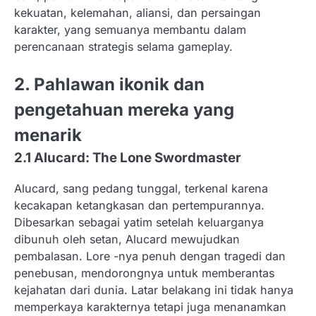
kekuatan, kelemahan, aliansi, dan persaingan
karakter, yang semuanya membantu dalam
perencanaan strategis selama gameplay.
2. Pahlawan ikonik dan
pengetahuan mereka yang
menarik
2.1 Alucard: The Lone Swordmaster
Alucard, sang pedang tunggal, terkenal karena
kecakapan ketangkasan dan pertempurannya.
Dibesarkan sebagai yatim setelah keluarganya
dibunuh oleh setan, Alucard mewujudkan
pembalasan. Lore -nya penuh dengan tragedi dan
penebusan, mendorongnya untuk memberantas
kejahatan dari dunia. Latar belakang ini tidak hanya
memperkaya karakternya tetapi juga menanamkan