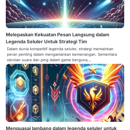
i
g
a
t
Melepaskan Kekuatan Pesan Langsung dalam
Legenda Seluler Untuk Strategi Tim
i
Dalam dunia kompetitif legenda seluler, strategi memainkan
o
peran penting dalam mengamankan kemenangan. Sementara
obrolan suara dan ping dalam game berguna,…
n
Menguasai lambang dalam legenda seluler untuk