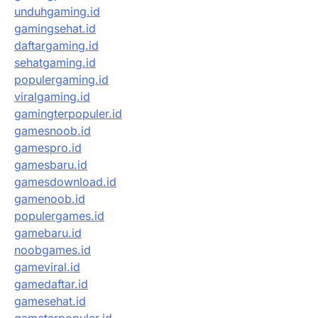
unduhgaming.id
gamingsehat.id
daftargaming.id
sehatgaming.id
populergaming.id
viralgaming.id
gamingterpopuler.id
gamesnoob.id
gamespro.id
gamesbaru.id
gamesdownload.id
gamenoob.id
populergames.id
gamebaru.id
noobgames.id
gameviral.id
gamedaftar.id
gamesehat.id
gameterpopuler.id