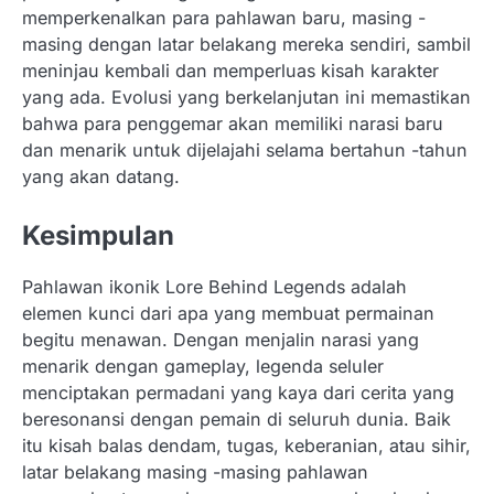
memperkenalkan para pahlawan baru, masing -
masing dengan latar belakang mereka sendiri, sambil
meninjau kembali dan memperluas kisah karakter
yang ada. Evolusi yang berkelanjutan ini memastikan
bahwa para penggemar akan memiliki narasi baru
dan menarik untuk dijelajahi selama bertahun -tahun
yang akan datang.
Kesimpulan
Pahlawan ikonik Lore Behind Legends adalah
elemen kunci dari apa yang membuat permainan
begitu menawan. Dengan menjalin narasi yang
menarik dengan gameplay, legenda seluler
menciptakan permadani yang kaya dari cerita yang
beresonansi dengan pemain di seluruh dunia. Baik
itu kisah balas dendam, tugas, keberanian, atau sihir,
latar belakang masing -masing pahlawan