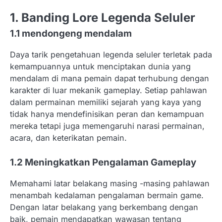
1. Banding Lore Legenda Seluler
1.1 mendongeng mendalam
Daya tarik pengetahuan legenda seluler terletak pada
kemampuannya untuk menciptakan dunia yang
mendalam di mana pemain dapat terhubung dengan
karakter di luar mekanik gameplay. Setiap pahlawan
dalam permainan memiliki sejarah yang kaya yang
tidak hanya mendefinisikan peran dan kemampuan
mereka tetapi juga memengaruhi narasi permainan,
acara, dan keterikatan pemain.
1.2 Meningkatkan Pengalaman Gameplay
Memahami latar belakang masing -masing pahlawan
menambah kedalaman pengalaman bermain game.
Dengan latar belakang yang berkembang dengan
baik, pemain mendapatkan wawasan tentang