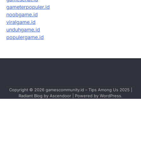
gameterpopuler.id
noobgame.id
viralgame.id
unduhgame.id
populergame.id
Copyright © 2026
gamescommunity.id – Tips Among Us 2025
|
Radiant Blog by
Ascendoor
| Powered by
WordPress
.