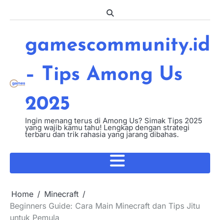
Skip
to
content
gamescommunity.id
– Tips Among Us
2025
Ingin menang terus di Among Us? Simak Tips 2025
yang wajib kamu tahu! Lengkap dengan strategi
terbaru dan trik rahasia yang jarang dibahas.
Home
Minecraft
Beginners Guide: Cara Main Minecraft dan Tips Jitu
untuk Pemula