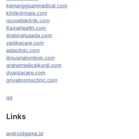
kemanggisanmedical.com
kliniknirmala.com
nouvelleklinik.com
KainaHealth.com
shabirahusada.com
yadikacare.com
astaclinic.com
ibnusinalombok.com
grahamedicalkurdi.com
dyanzacare.com
griyabromoclinic.com
qq
Links
androidgame.id