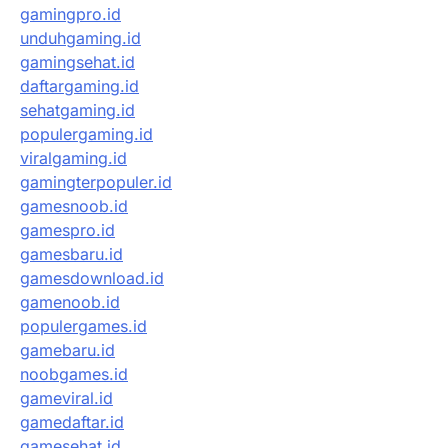
gamingpro.id
unduhgaming.id
gamingsehat.id
daftargaming.id
sehatgaming.id
populergaming.id
viralgaming.id
gamingterpopuler.id
gamesnoob.id
gamespro.id
gamesbaru.id
gamesdownload.id
gamenoob.id
populergames.id
gamebaru.id
noobgames.id
gameviral.id
gamedaftar.id
gamesehat.id