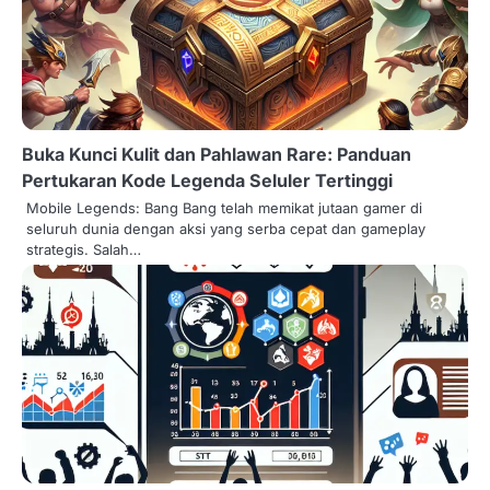
v
i
g
a
Buka Kunci Kulit dan Pahlawan Rare: Panduan
t
Pertukaran Kode Legenda Seluler Tertinggi
i
Mobile Legends: Bang Bang telah memikat jutaan gamer di
seluruh dunia dengan aksi yang serba cepat dan gameplay
o
strategis. Salah…
n