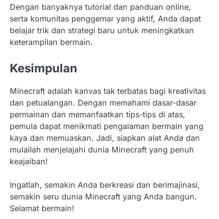
Dengan banyaknya tutorial dan panduan online,
serta komunitas penggemar yang aktif, Anda dapat
belajar trik dan strategi baru untuk meningkatkan
keterampilan bermain.
Kesimpulan
Minecraft adalah kanvas tak terbatas bagi kreativitas
dan petualangan. Dengan memahami dasar-dasar
permainan dan memanfaatkan tips-tips di atas,
pemula dapat menikmati pengalaman bermain yang
kaya dan memuaskan. Jadi, siapkan alat Anda dan
mulailah menjelajahi dunia Minecraft yang penuh
keajaiban!
Ingatlah, semakin Anda berkreasi dan berimajinasi,
semakin seru dunia Minecraft yang Anda bangun.
Selamat bermain!