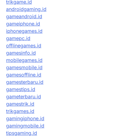
trikgame.id
androidgaming.id
gameandroid.id
gameiphone.id
iphonegames.id
gamepc.id
offlinegames.id
gamesinfo.id
mobilegames.id
gamesmobile.id
gamesoffline.id
gamesterbaru.id
gamestips.id
gameterbaru.id
gamestrik.id
trikgames.id
gamingiphone.id
gamingmobile.id
tipsgaming.id