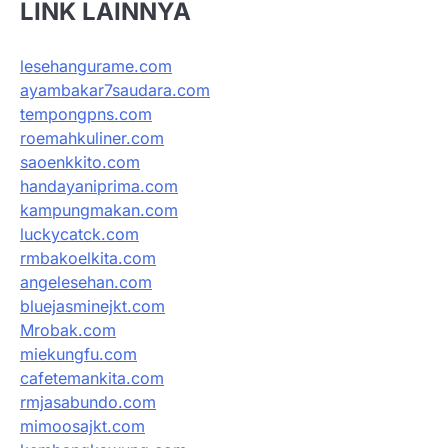
LINK LAINNYA
lesehangurame.com
ayambakar7saudara.com
tempongpns.com
roemahkuliner.com
saoenkkito.com
handayaniprima.com
kampungmakan.com
luckycatck.com
rmbakoelkita.com
angelesehan.com
bluejasminejkt.com
Mrobak.com
miekungfu.com
cafetemankita.com
rmjasabundo.com
mimoosajkt.com