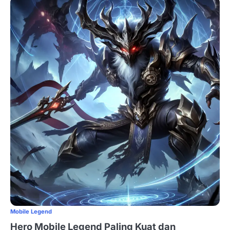
Mobile Legend
Hero Mobile Legend Paling Kuat dan