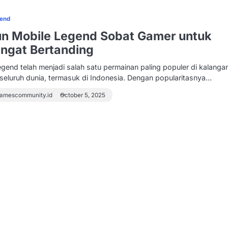
gend
un Mobile Legend Sobat Gamer untuk
ngat Bertanding
gend telah menjadi salah satu permainan paling populer di kalanga
seluruh dunia, termasuk di Indonesia. Dengan popularitasnya…
amescommunity.id
October 5, 2025