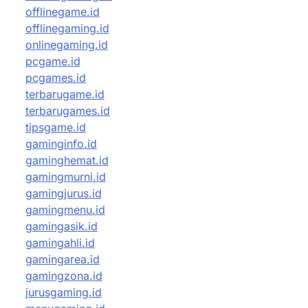
offlinegame.id
offlinegaming.id
onlinegaming.id
pcgame.id
pcgames.id
terbarugame.id
terbarugames.id
tipsgame.id
gaminginfo.id
gaminghemat.id
gamingmurni.id
gamingjurus.id
gamingmenu.id
gamingasik.id
gamingahli.id
gamingarea.id
gamingzona.id
jurusgaming.id