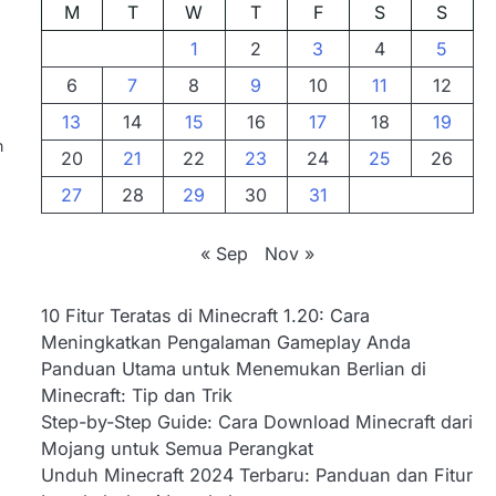
M
T
W
T
F
S
S
1
2
3
4
5
6
7
8
9
10
11
12
13
14
15
16
17
18
19
n
20
21
22
23
24
25
26
27
28
29
30
31
« Sep
Nov »
10 Fitur Teratas di Minecraft 1.20: Cara
Meningkatkan Pengalaman Gameplay Anda
Panduan Utama untuk Menemukan Berlian di
Minecraft: Tip dan Trik
Step-by-Step Guide: Cara Download Minecraft dari
Mojang untuk Semua Perangkat
Unduh Minecraft 2024 Terbaru: Panduan dan Fitur