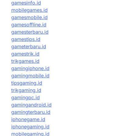
gamesinfo.id
mobilegames.id
gamesmobile.id
gamesoffline.id
gamesterbaru.id
gamestips.id
gameterbaru.id
gamestrik.id
trikgames.id
gamingiphone.id
gamingmobile.id
tipsgaming.id
trikgaming.id
gamingpc.id
gamingandroid.id
gamingterbaru.id
iphonegame.id
iphonegaming.id
mobilegaming.id