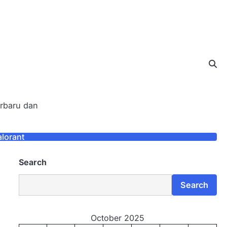
erbaru dan
alorant
Search
Search
October 2025