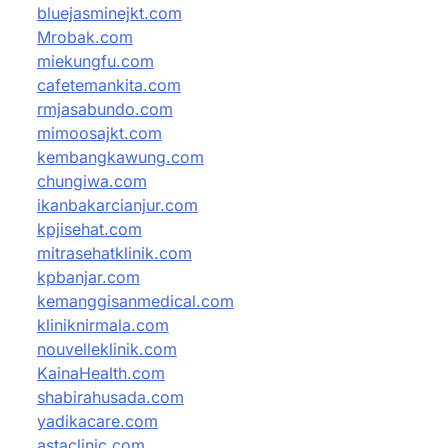
bluejasminejkt.com
Mrobak.com
miekungfu.com
cafetemankita.com
rmjasabundo.com
mimoosajkt.com
kembangkawung.com
chungiwa.com
ikanbakarcianjur.com
kpjisehat.com
mitrasehatklinik.com
kpbanjar.com
kemanggisanmedical.com
kliniknirmala.com
nouvelleklinik.com
KainaHealth.com
shabirahusada.com
yadikacare.com
astaclinic.com