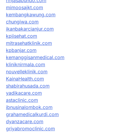
rmjasabundo.com
mimoosajkt.com
kembangkawung.com
chungiwa.com
ikanbakarcianjur.com
kpjisehat.com
mitrasehatklinik.com
kpbanjar.com
kemanggisanmedical.com
kliniknirmala.com
nouvelleklinik.com
KainaHealth.com
shabirahusada.com
yadikacare.com
astaclinic.com
ibnusinalombok.com
grahamedicalkurdi.com
dyanzacare.com
griyabromoclinic.com