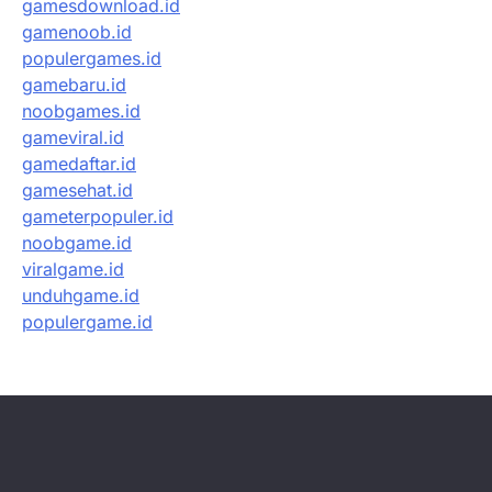
gamesdownload.id
gamenoob.id
populergames.id
gamebaru.id
noobgames.id
gameviral.id
gamedaftar.id
gamesehat.id
gameterpopuler.id
noobgame.id
viralgame.id
unduhgame.id
populergame.id