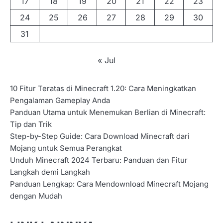
17
18
19
20
21
22
23
24
25
26
27
28
29
30
31
« Jul
10 Fitur Teratas di Minecraft 1.20: Cara Meningkatkan
Pengalaman Gameplay Anda
Panduan Utama untuk Menemukan Berlian di Minecraft:
Tip dan Trik
Step-by-Step Guide: Cara Download Minecraft dari
Mojang untuk Semua Perangkat
Unduh Minecraft 2024 Terbaru: Panduan dan Fitur
Langkah demi Langkah
Panduan Lengkap: Cara Mendownload Minecraft Mojang
dengan Mudah