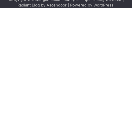
Radiant Blog by
Ascendoor
| Powered by
WordPress
.