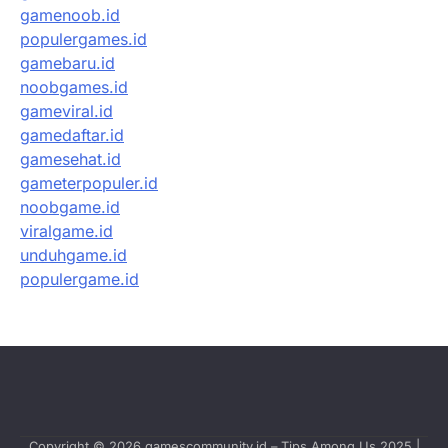
gamenoob.id
populergames.id
gamebaru.id
noobgames.id
gameviral.id
gamedaftar.id
gamesehat.id
gameterpopuler.id
noobgame.id
viralgame.id
unduhgame.id
populergame.id
Copyright © 2026
gamescommunity.id – Tips Among Us 2025
|