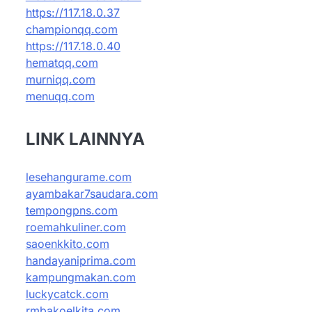
https://117.18.0.37
championqq.com
https://117.18.0.40
hematqq.com
murniqq.com
menuqq.com
LINK LAINNYA
lesehangurame.com
ayambakar7saudara.com
tempongpns.com
roemahkuliner.com
saoenkkito.com
handayaniprima.com
kampungmakan.com
luckycatck.com
rmbakoelkita.com