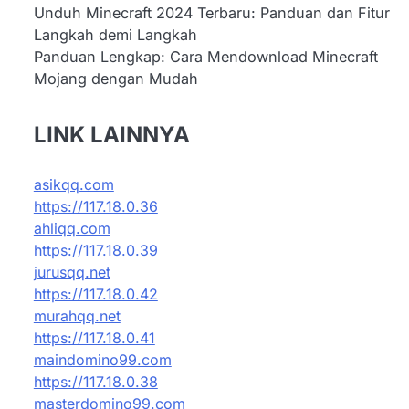
Unduh Minecraft 2024 Terbaru: Panduan dan Fitur
Langkah demi Langkah
Panduan Lengkap: Cara Mendownload Minecraft
Mojang dengan Mudah
LINK LAINNYA
asikqq.com
https://117.18.0.36
ahliqq.com
https://117.18.0.39
jurusqq.net
https://117.18.0.42
murahqq.net
https://117.18.0.41
maindomino99.com
https://117.18.0.38
masterdomino99.com