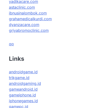
yadikacare.com
astaclinic.com
ibnusinalombok.com
grahamedicalkurdi.com
dyanzacare.com
griyabromoclinic.com
qq
Links
androidgame.id
trikgame.id
androidgaming.id
gameandroid.id
gameiphone.id
iphonegames.id
gamepc.id