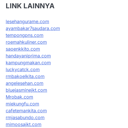
LINK LAINNYA
lesehangurame.com
ayambakar7saudara.com
tempongpns.com
roemahkuliner.com
saoenkkito.com
handayaniprima.com
kampungmakan.com
luckycatck.com
rmbakoelkita.com
angelesehan.com
bluejasminejkt.com
Mrobak.com
miekungfu.com
cafetemankita.com
rmjasabundo.com
mimoosajkt.com