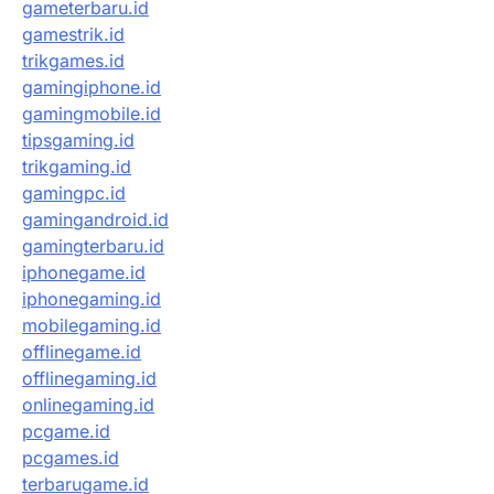
gameterbaru.id
gamestrik.id
trikgames.id
gamingiphone.id
gamingmobile.id
tipsgaming.id
trikgaming.id
gamingpc.id
gamingandroid.id
gamingterbaru.id
iphonegame.id
iphonegaming.id
mobilegaming.id
offlinegame.id
offlinegaming.id
onlinegaming.id
pcgame.id
pcgames.id
terbarugame.id