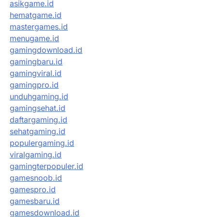
asikgame.id
hematgame.id
mastergames.id
menugame.id
gamingdownload.id
gamingbaru.id
gamingviral.id
gamingpro.id
unduhgaming.id
gamingsehat.id
daftargaming.id
sehatgaming.id
populergaming.id
viralgaming.id
gamingterpopuler.id
gamesnoob.id
gamespro.id
gamesbaru.id
gamesdownload.id