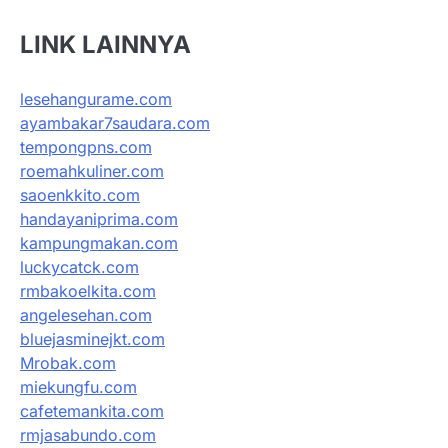
LINK LAINNYA
lesehangurame.com
ayambakar7saudara.com
tempongpns.com
roemahkuliner.com
saoenkkito.com
handayaniprima.com
kampungmakan.com
luckycatck.com
rmbakoelkita.com
angelesehan.com
bluejasminejkt.com
Mrobak.com
miekungfu.com
cafetemankita.com
rmjasabundo.com