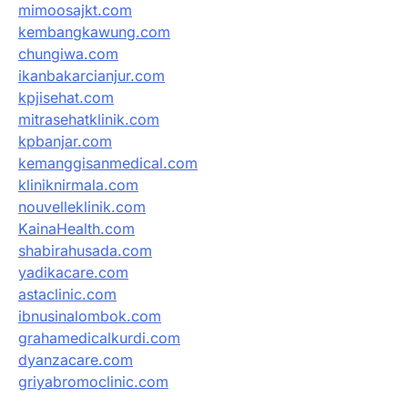
mimoosajkt.com
kembangkawung.com
chungiwa.com
ikanbakarcianjur.com
kpjisehat.com
mitrasehatklinik.com
kpbanjar.com
kemanggisanmedical.com
kliniknirmala.com
nouvelleklinik.com
KainaHealth.com
shabirahusada.com
yadikacare.com
astaclinic.com
ibnusinalombok.com
grahamedicalkurdi.com
dyanzacare.com
griyabromoclinic.com