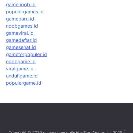
gamenoob.id
populergames.id
gamebaru.id
noobgames.id
gameviral.id
gamedaftar.id
gamesehat.id
gameterpopuler.id
noobgame.id
viralgame.id
unduhgame.id
populergame.id
Copyright © 2026
gamescommunity.id – Tips Among Us 2025
|