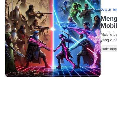
Dota 2
Mi
Meng
Mobi
Mobile L
yang din
admin@g