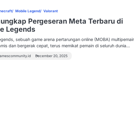
necraft
Mobile Legend
Valorant
ungkap Pergeseran Meta Terbaru di
le Legends
egends, sebuah game arena pertarungan online (MOBA) multipemai
amis dan bergerak cepat, terus memikat pemain di seluruh dunia…
amescommunity.id
December 20, 2025