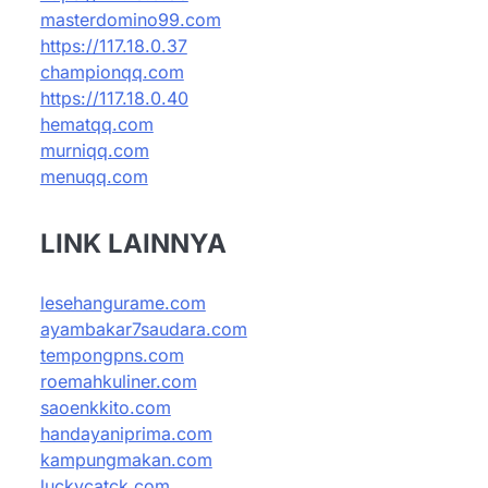
masterdomino99.com
https://117.18.0.37
championqq.com
https://117.18.0.40
hematqq.com
murniqq.com
menuqq.com
LINK LAINNYA
lesehangurame.com
ayambakar7saudara.com
tempongpns.com
roemahkuliner.com
saoenkkito.com
handayaniprima.com
kampungmakan.com
luckycatck.com