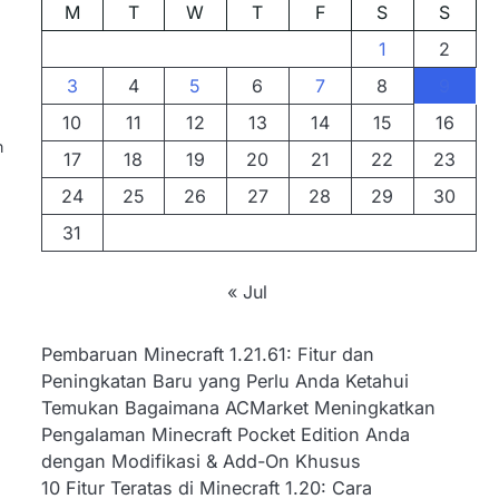
M
T
W
T
F
S
S
1
2
3
4
5
6
7
8
9
10
11
12
13
14
15
16
n
17
18
19
20
21
22
23
24
25
26
27
28
29
30
31
« Jul
Pembaruan Minecraft 1.21.61: Fitur dan
Peningkatan Baru yang Perlu Anda Ketahui
Temukan Bagaimana ACMarket Meningkatkan
Pengalaman Minecraft Pocket Edition Anda
dengan Modifikasi & Add-On Khusus
10 Fitur Teratas di Minecraft 1.20: Cara