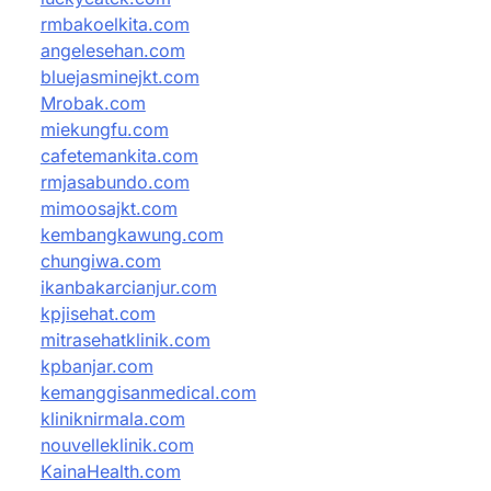
rmbakoelkita.com
angelesehan.com
bluejasminejkt.com
Mrobak.com
miekungfu.com
cafetemankita.com
rmjasabundo.com
mimoosajkt.com
kembangkawung.com
chungiwa.com
ikanbakarcianjur.com
kpjisehat.com
mitrasehatklinik.com
kpbanjar.com
kemanggisanmedical.com
kliniknirmala.com
nouvelleklinik.com
KainaHealth.com