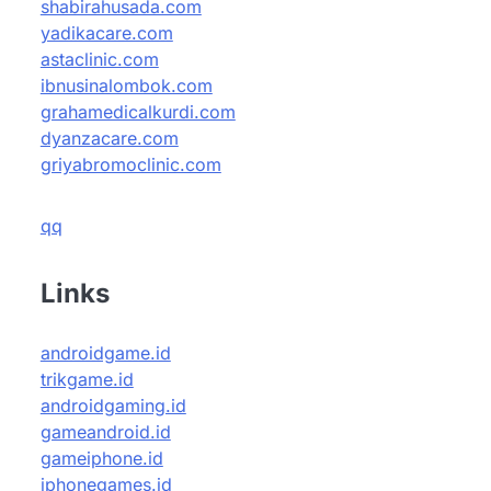
shabirahusada.com
yadikacare.com
astaclinic.com
ibnusinalombok.com
grahamedicalkurdi.com
dyanzacare.com
griyabromoclinic.com
qq
Links
androidgame.id
trikgame.id
androidgaming.id
gameandroid.id
gameiphone.id
iphonegames.id