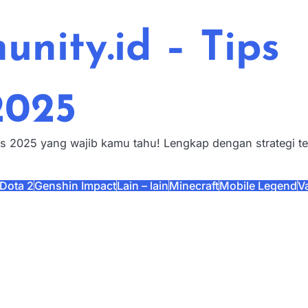
nity.id – Tips
2025
s 2025 yang wajib kamu tahu! Lengkap dengan strategi t
Dota 2
Genshin Impact
Lain – lain
Minecraft
Mobile Legend
V