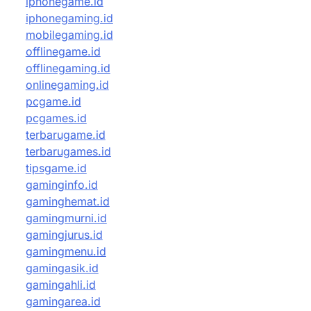
iphonegame.id
iphonegaming.id
mobilegaming.id
offlinegame.id
offlinegaming.id
onlinegaming.id
pcgame.id
pcgames.id
terbarugame.id
terbarugames.id
tipsgame.id
gaminginfo.id
gaminghemat.id
gamingmurni.id
gamingjurus.id
gamingmenu.id
gamingasik.id
gamingahli.id
gamingarea.id