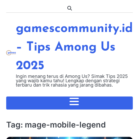
Skip
to
content
gamescommunity.id
– Tips Among Us
2025
Ingin menang terus di Among Us? Simak Tips 2025
yang wajib kamu tahu! Lengkap dengan strategi
terbaru dan trik rahasia yang jarang dibahas.
Tag:
mage-mobile-legend