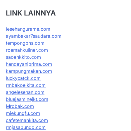
LINK LAINNYA
lesehangurame.com
ayambakar7saudara.com
tempongpns.com
roemahkuliner.com
saoenkkito.com
handayaniprima.com
kampungmakan.com
luckycatck.com
rmbakoelkita.com
angelesehan.com
bluejasminejkt.com
Mrobak.com
miekungfu.com
cafetemankita.com
rmjasabundo.com