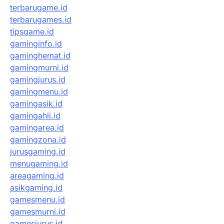
terbarugame.id
terbarugames.id
tipsgame.id
gaminginfo.id
gaminghemat.id
gamingmurni.id
gamingjurus.id
gamingmenu.id
gamingasik.id
gamingahli.id
gamingarea.id
gamingzona.id
jurusgaming.id
menugaming.id
areagaming.id
asikgaming.id
gamesmenu.id
gamesmurni.id
gamesjurus.id