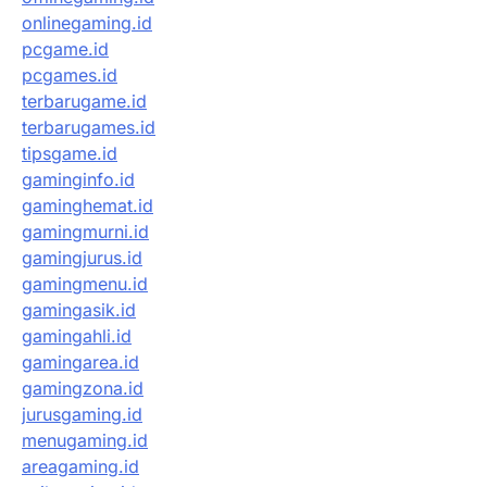
onlinegaming.id
pcgame.id
pcgames.id
terbarugame.id
terbarugames.id
tipsgame.id
gaminginfo.id
gaminghemat.id
gamingmurni.id
gamingjurus.id
gamingmenu.id
gamingasik.id
gamingahli.id
gamingarea.id
gamingzona.id
jurusgaming.id
menugaming.id
areagaming.id