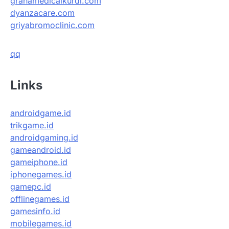
grahamedicalkurdi.com
dyanzacare.com
griyabromoclinic.com
qq
Links
androidgame.id
trikgame.id
androidgaming.id
gameandroid.id
gameiphone.id
iphonegames.id
gamepc.id
offlinegames.id
gamesinfo.id
mobilegames.id