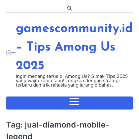
Skip
to
content
gamescommunity.id
– Tips Among Us
2025
Ingin menang terus di Among Us? Simak Tips 2025
yang wajib kamu tahu! Lengkap dengan strategi
terbaru dan trik rahasia yang jarang dibahas.
Tag:
jual-diamond-mobile-
legend