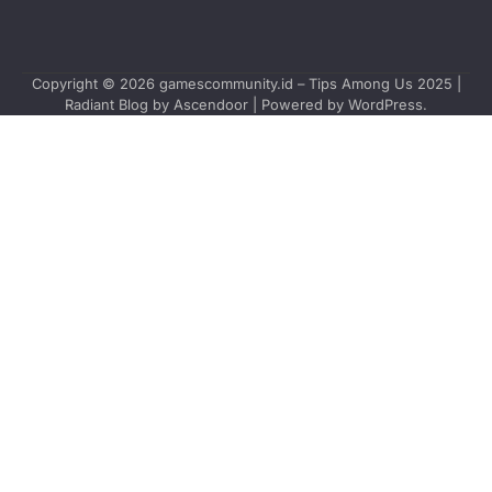
Copyright © 2026
gamescommunity.id – Tips Among Us 2025
|
Radiant Blog by
Ascendoor
| Powered by
WordPress
.