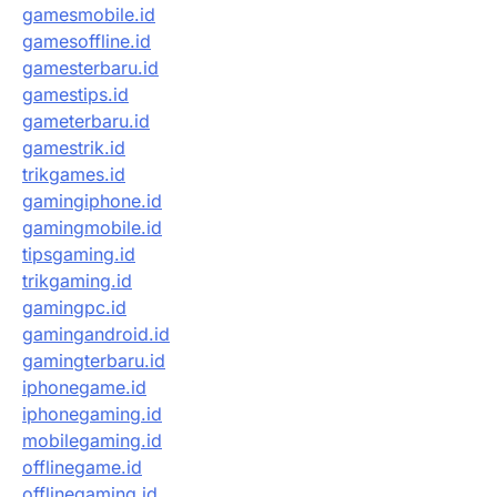
gamesmobile.id
gamesoffline.id
gamesterbaru.id
gamestips.id
gameterbaru.id
gamestrik.id
trikgames.id
gamingiphone.id
gamingmobile.id
tipsgaming.id
trikgaming.id
gamingpc.id
gamingandroid.id
gamingterbaru.id
iphonegame.id
iphonegaming.id
mobilegaming.id
offlinegame.id
offlinegaming.id