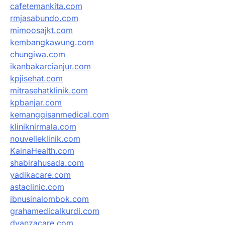
cafetemankita.com
rmjasabundo.com
mimoosajkt.com
kembangkawung.com
chungiwa.com
ikanbakarcianjur.com
kpjisehat.com
mitrasehatklinik.com
kpbanjar.com
kemanggisanmedical.com
kliniknirmala.com
nouvelleklinik.com
KainaHealth.com
shabirahusada.com
yadikacare.com
astaclinic.com
ibnusinalombok.com
grahamedicalkurdi.com
dyanzacare.com