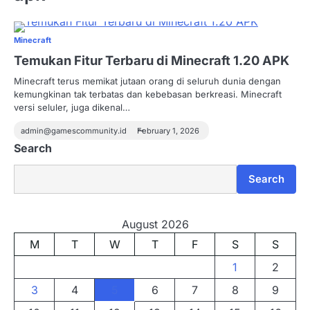
Minecraft
Temukan Fitur Terbaru di Minecraft 1.20 APK
Minecraft terus memikat jutaan orang di seluruh dunia dengan
kemungkinan tak terbatas dan kebebasan berkreasi. Minecraft
versi seluler, juga dikenal…
admin@gamescommunity.id
February 1, 2026
Search
Search
August 2026
M
T
W
T
F
S
S
1
2
3
4
5
6
7
8
9