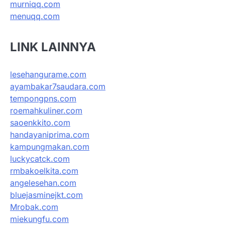
murniqq.com
menuqq.com
LINK LAINNYA
lesehangurame.com
ayambakar7saudara.com
tempongpns.com
roemahkuliner.com
saoenkkito.com
handayaniprima.com
kampungmakan.com
luckycatck.com
rmbakoelkita.com
angelesehan.com
bluejasminejkt.com
Mrobak.com
miekungfu.com