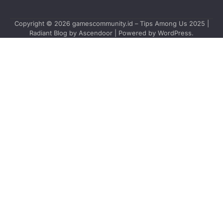
Copyright © 2026
gamescommunity.id – Tips Among Us 2025
|
Radiant Blog by
Ascendoor
| Powered by
WordPress
.