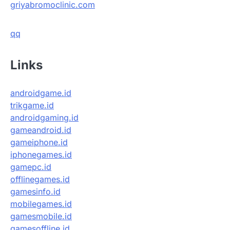
griyabromoclinic.com
qq
Links
androidgame.id
trikgame.id
androidgaming.id
gameandroid.id
gameiphone.id
iphonegames.id
gamepc.id
offlinegames.id
gamesinfo.id
mobilegames.id
gamesmobile.id
gamesoffline.id