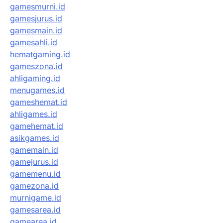
gamesmurni.id
gamesjurus.id
gamesmain.id
gamesahli.id
hematgaming.id
gameszona.id
ahligaming.id
menugames.id
gameshemat.id
ahligames.id
gamehemat.id
asikgames.id
gamemain.id
gamejurus.id
gamemenu.id
gamezona.id
murnigame.id
gamesarea.id
gamearea.id