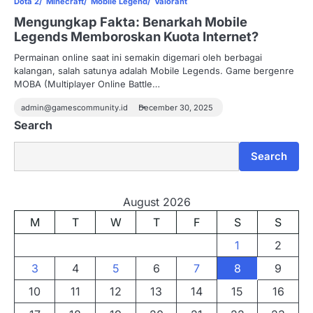
Dota 2
Minecraft
Mobile Legend
Valorant
Mengungkap Fakta: Benarkah Mobile
Legends Memboroskan Kuota Internet?
Permainan online saat ini semakin digemari oleh berbagai
kalangan, salah satunya adalah Mobile Legends. Game bergenre
MOBA (Multiplayer Online Battle…
admin@gamescommunity.id
December 30, 2025
Search
Search
August 2026
M
T
W
T
F
S
S
1
2
3
4
5
6
7
8
9
10
11
12
13
14
15
16