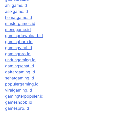
ahligame.id
asikgame.id
hematgame.id
mastergames.id
menugame.id
gamingdownload.id
gamingbaru.id
gamingviral.id
gamingpro.id
unduhgaming.id
gamingsehat.id
daftargaming.id
sehatgaming.id
populergaming.id
viralgaming.id
gamingterpopuler.id
gamesnoob.id
gamespro.id